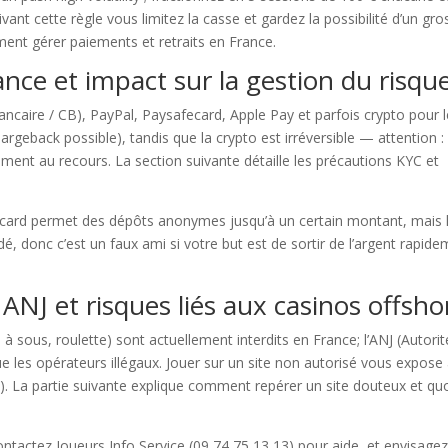
ant cette règle vous limitez la casse et gardez la possibilité d’un gros
ment gérer paiements et retraits en France.
ce et impact sur la gestion du risqu
ancaire / CB), PayPal, Paysafecard, Apple Pay et parfois crypto pour 
hargeback possible), tandis que la crypto est irréversible — attention :
ment au recours. La section suivante détaille les précautions KYC et
fecard permet des dépôts anonymes jusqu’à un certain montant, mais 
é, donc c’est un faux ami si votre but est de sortir de l’argent rapid
 ANJ et risques liés aux casinos offsho
 à sous, roulette) sont actuellement interdits en France; l’ANJ (Autorit
e les opérateurs illégaux. Jouer sur un site non autorisé vous expose
s). La partie suivante explique comment repérer un site douteux et qu
contactez Joueurs Info Service (09 74 75 13 13) pour aide, et envisage