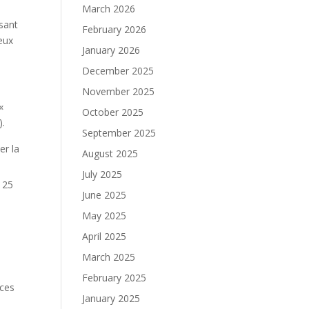
March 2026
isant
February 2026
jeux
January 2026
December 2025
November 2025
«
October 2025
).
September 2025
er la
August 2025
July 2025
 25
June 2025
May 2025
April 2025
March 2025
February 2025
 ces
January 2025