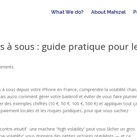
What We do?
About Mahizel
P
s à sous : guide pratique pour l
mments
s à sous depuis votre iPhone en France, comprendre la volatilité cha
is aussi comment gérer votre bankroll et éviter de vous faire plumer
er des exemples chiffrés (10 €, 50 €, 100 €, 500 €) et appliquer tout ç
paiement locales et les risques juridiques, pour que vous sachiez
ntre-intuitif : une machine “high volatility” peut vous lâcher un gros
low volatility” vous donnera des petites victoires régulières — et ça