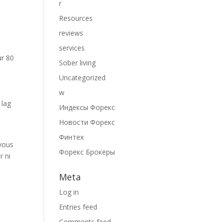
à
r
Resources
reviews
services
ur 80
Sober living
Uncategorized
w
 lag
Индексы Форекс
Новости Форекс
Финтех
-vous
Форекс Брокеры
r ni
Meta
Log in
Entries feed
Comments feed