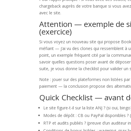
chargeback auprès de votre banque si vous av
avec le site.
Attention — exemple de si
(exercice)
Si vous voyez un nouveau site qui propose Boo
méfiant — j’ai vu des clones qui ressemblent à un 
point, un exemple fréquent cité par la communa
savoir quelles questions poser avant de déposer 
suite, je vous donne la checklist pour valider un 
Note : jouer sur des plateformes non listées par
paiement — la conclusion propose des alternative
Quick Checklist — avant d
Le site figure-t-il sur la liste ANJ ? (si oui, bingo
Modes de dépôt : CB ou PayPal disponibles ? 
RTP et audits publiés ? (preuve d’un auditeur 
Conditions de bonus lisibles : wagering, max 