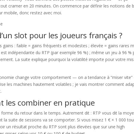
 tout cramer en 20 minutes. On commence par définir les notions de 
ur mobile, donc restez avec moi.
d’un slot pour les joueurs français ?
des gains : faible = gains fréquents et modestes ; élevée = gains rares 
on est indépendante du RTP (par exemple 96 %) ; même un jeu à 96 % 
idement. La suite explique pourquoi la volatilité importe pour votre mis
’ergonomie change votre comportement — on a tendance à “miser vite”
orise les machines hautement volatiles ; je vais montrer comment ada
.
nt les combiner en pratique
é = forme du retour dans le temps. Autrement dit : RTP vous dit la moy
nt la suite de sessions va se comporter. Si vous misez 1 € × 1 000 tou
oir un résultat proche du RTP sont plus élevées que sur une high
 les mises selon vos 10 € ou 100 € de budget.