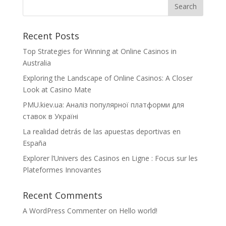
Recent Posts
Top Strategies for Winning at Online Casinos in
Australia
Exploring the Landscape of Online Casinos: A Closer
Look at Casino Mate
PMU.kiev.ua: Аналіз популярної платформи для
ставок в Україні
La realidad detrás de las apuestas deportivas en
España
Explorer l’Univers des Casinos en Ligne : Focus sur les
Plateformes Innovantes
Recent Comments
A WordPress Commenter
on
Hello world!