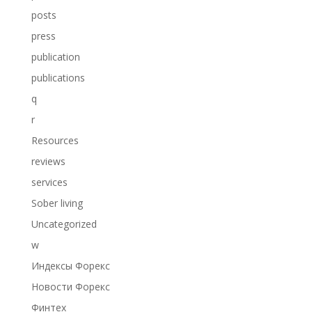
posts
press
publication
publications
q
r
Resources
reviews
services
Sober living
Uncategorized
w
Индексы Форекс
Новости Форекс
Финтех