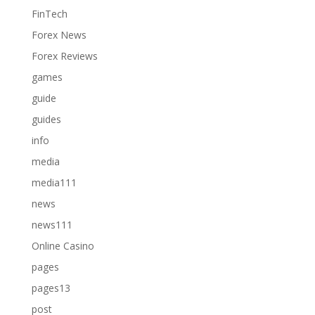
FinTech
Forex News
Forex Reviews
games
guide
guides
info
media
media111
news
news111
Online Casino
pages
pages13
post