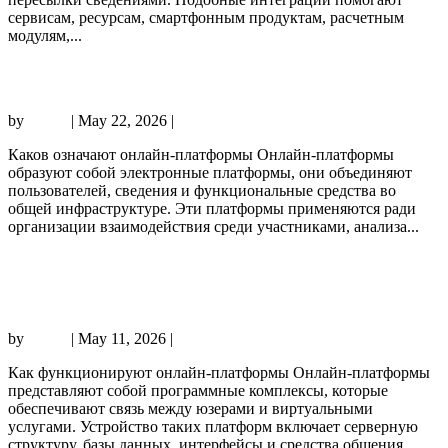
сервисам, ресурсам, смартфонным продуктам, расчетным
модулям,...
Каков означают онлайн-платформы
by
admin
|
May 22, 2026
|
publication
Каков означают онлайн-платформы Онлайн-платформы
образуют собой электронные платформы, они объединяют
пользователей, сведения и функциональные средства во
общей инфраструктуре. Эти платформы применяются ради
организации взаимодействия среди участниками, анализа...
Как функционируют онлайн-
платформы
by
admin
|
May 11, 2026
|
publication
Как функционируют онлайн-платформы Онлайн-платформы
представляют собой программные комплексы, которые
обеспечивают связь между юзерами и виртуальными
услугами. Устройство таких платформ включает серверную
структуру, базы данных, интерфейсы и средства общения.