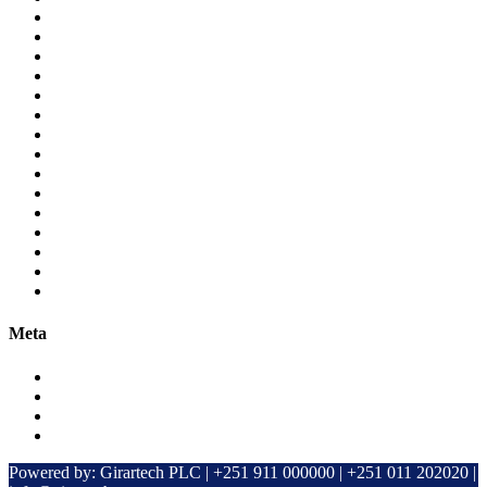
press
publication
publications
q
r
Resources
reviews
services
Sober living
Uncategorized
w
Индексы Форекс
Новости Форекс
Финтех
Форекс Брокеры
Meta
Log in
Entries feed
Comments feed
WordPress.org
Powered by: Girartech PLC | +251 911 000000 | +251 011 202020 |