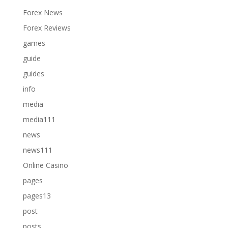
Forex News
Forex Reviews
games
guide
guides
info
media
media111
news
news111
Online Casino
pages
pages13
post
posts