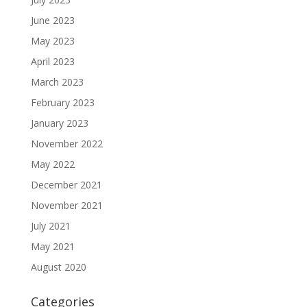
June 2023
May 2023
April 2023
March 2023
February 2023
January 2023
November 2022
May 2022
December 2021
November 2021
July 2021
May 2021
August 2020
Categories