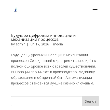
Будущее цифровых инноваций и
механизации процессов
by
admin
|
Jun 17, 2026
|
media
Будущее цифровых инноваций и механизации
процессов Сегодняшний мир стремительно идёт к
полной оцифровке всех отраслей существования.
Инновации проникают в производство, медицину,
образование и обыденный быт. Автоматизация
процессов становится лучшие казино ключевым...