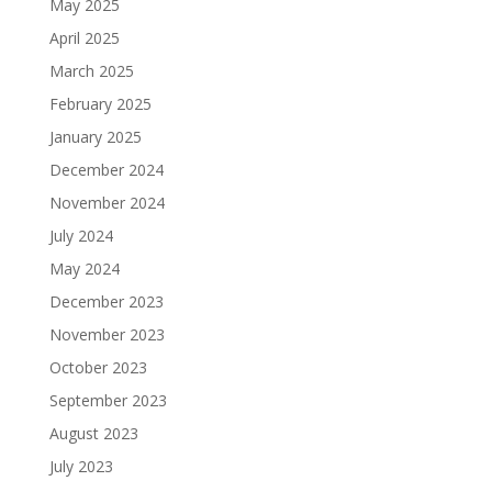
May 2025
April 2025
March 2025
February 2025
January 2025
December 2024
November 2024
July 2024
May 2024
December 2023
November 2023
October 2023
September 2023
August 2023
July 2023