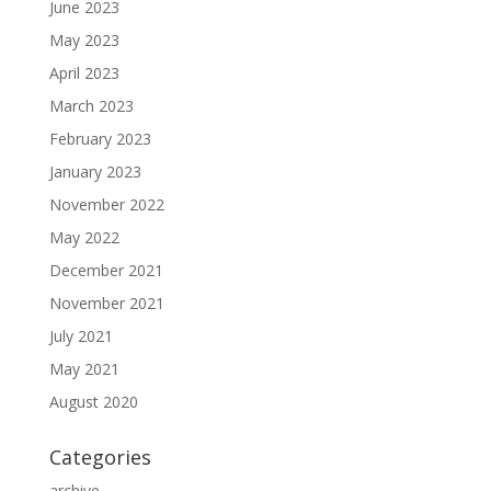
June 2023
May 2023
April 2023
March 2023
February 2023
January 2023
November 2022
May 2022
December 2021
November 2021
July 2021
May 2021
August 2020
Categories
archive