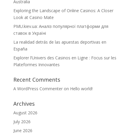
Australia
Exploring the Landscape of Online Casinos: A Closer
Look at Casino Mate
PMU.kiev.ua: Аналіз популярної платформи для
ставок в Україні
La realidad detrás de las apuestas deportivas en
España
Explorer l’Univers des Casinos en Ligne : Focus sur les
Plateformes Innovantes
Recent Comments
A WordPress Commenter
on
Hello world!
Archives
August 2026
July 2026
June 2026