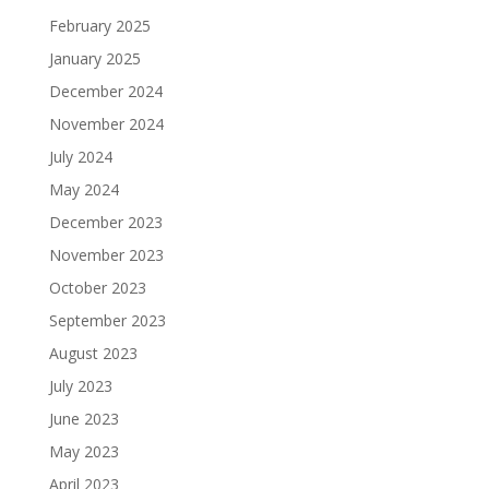
February 2025
January 2025
December 2024
November 2024
July 2024
May 2024
December 2023
November 2023
October 2023
September 2023
August 2023
July 2023
June 2023
May 2023
April 2023