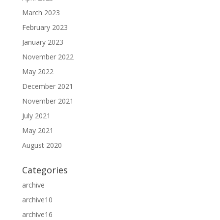
March 2023
February 2023
January 2023
November 2022
May 2022
December 2021
November 2021
July 2021
May 2021
August 2020
Categories
archive
archive10
archive16