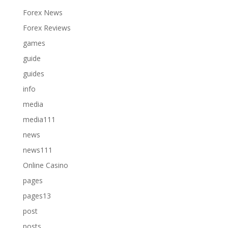
Forex News
Forex Reviews
games
guide
guides
info
media
media111
news
news111
Online Casino
pages
pages13
post
posts