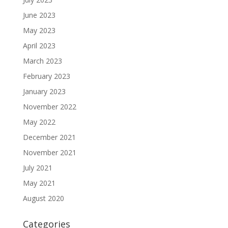
June 2023
May 2023
April 2023
March 2023
February 2023
January 2023
November 2022
May 2022
December 2021
November 2021
July 2021
May 2021
August 2020
Categories