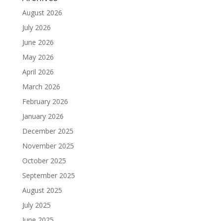
August 2026
July 2026
June 2026
May 2026
April 2026
March 2026
February 2026
January 2026
December 2025
November 2025
October 2025
September 2025
August 2025
July 2025
June 2025