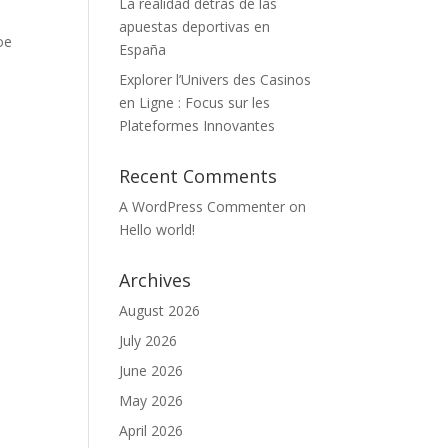
La realidad detrás de las
apuestas deportivas en
ое
España
Explorer l’Univers des Casinos
en Ligne : Focus sur les
Plateformes Innovantes
Recent Comments
A WordPress Commenter
on
Hello world!
Archives
August 2026
July 2026
June 2026
May 2026
April 2026