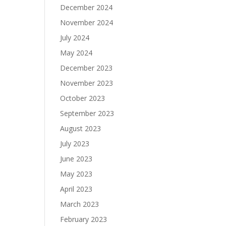
December 2024
November 2024
July 2024
May 2024
December 2023
November 2023
October 2023
September 2023
August 2023
July 2023
June 2023
May 2023
April 2023
March 2023
February 2023