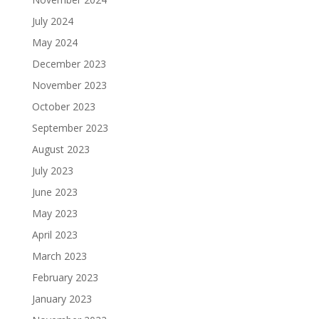
July 2024
May 2024
December 2023
November 2023
October 2023
September 2023
August 2023
July 2023
June 2023
May 2023
April 2023
March 2023
February 2023
January 2023