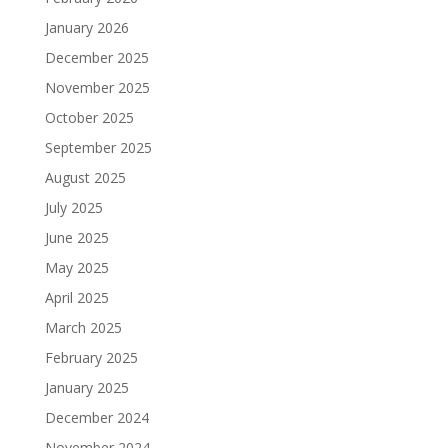
January 2026
December 2025
November 2025
October 2025
September 2025
August 2025
July 2025
June 2025
May 2025
April 2025
March 2025
February 2025
January 2025
December 2024
November 2024