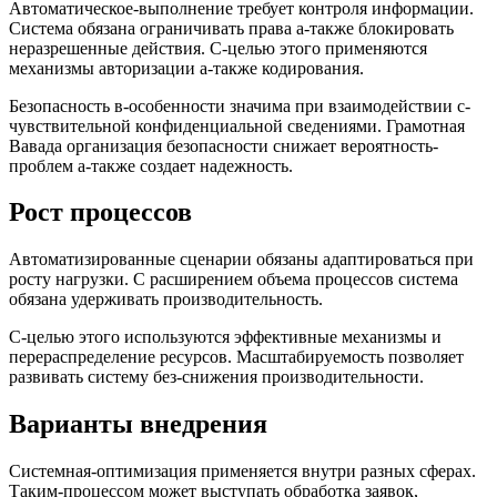
Автоматическое-выполнение требует контроля информации.
Система обязана ограничивать права а-также блокировать
неразрешенные действия. С-целью этого применяются
механизмы авторизации а-также кодирования.
Безопасность в-особенности значима при взаимодействии с-
чувствительной конфиденциальной сведениями. Грамотная
Вавада организация безопасности снижает вероятность-
проблем а-также создает надежность.
Рост процессов
Автоматизированные сценарии обязаны адаптироваться при
росту нагрузки. С расширением объема процессов система
обязана удерживать производительность.
С-целью этого используются эффективные механизмы и
перераспределение ресурсов. Масштабируемость позволяет
развивать систему без-снижения производительности.
Варианты внедрения
Системная-оптимизация применяется внутри разных сферах.
Таким-процессом может выступать обработка заявок,