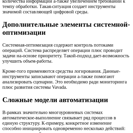
количества информации а-также увеличением требований к
темпу обработки. Такая-ситуация создает инструменты
значимой составляющей цифровой среды.
Дополнительные элементы системной-
оптимизации
Системная-оптимизация содержит контроль потоками
операций. Система распределяет операции плюс проводит
задачи на-основе приоритету. Такой-подход дает-возможность
улучшить объем-работы.
Кроме-того применяются средства логирования. Данные-
инструменты записывают операции а-также помогают
анализировать сценарии. Это необходимо ради мониторинга
плюс развития системы Vavada.
Сложные модели автоматизации
В-рамках значительно многоуровневых системах
автоматическое-выполнение связывает ряд процессов в
единую структуру. К-примеру, конкретное изменение
способно инициировать одновременно несколько действий: