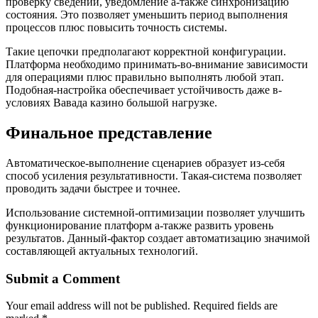
проверку сведений, уведомление а-также синхронизацию
состояния. Это позволяет уменьшить период выполнения
процессов плюс повысить точность системы.
Такие цепочки предполагают корректной конфигурации.
Платформа необходимо принимать-во-внимание зависимости
для операциями плюс правильно выполнять любой этап.
Подобная-настройка обеспечивает устойчивость даже в-
условиях Вавада казино большой нагрузке.
Финальное представление
Автоматическое-выполнение сценариев образует из-себя
способ усиления результативности. Такая-система позволяет
проводить задачи быстрее и точнее.
Использование системной-оптимизации позволяет улучшить
функционирование платформ а-также развить уровень
результатов. Данный-фактор создает автоматизацию значимой
составляющей актуальных технологий.
Submit a Comment
Your email address will not be published.
Required fields are