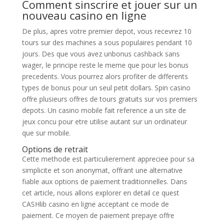
Comment sinscrire et jouer sur un
nouveau casino en ligne
De plus, apres votre premier depot, vous recevrez 10
tours sur des machines a sous populaires pendant 10
jours. Des que vous avez unbonus cashback sans
wager, le principe reste le meme que pour les bonus
precedents. Vous pourrez alors profiter de differents
types de bonus pour un seul petit dollars. Spin casino
offre plusieurs offres de tours gratuits sur vos premiers
depots. Un casino mobile fait reference a un site de
jeux concu pour etre utilise autant sur un ordinateur
que sur mobile.
Options de retrait
Cette methode est particulierement appreciee pour sa
simplicite et son anonymat, offrant une alternative
fiable aux options de paiement traditionnelles. Dans
cet article, nous allons explorer en detail ce quest
CASHlib casino en ligne acceptant ce mode de
paiement. Ce moyen de paiement prepaye offre