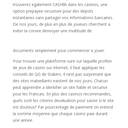
trouverez egalement CASHlib dans les casinos, une
option prepayee securisee pour des depots
instantanes sans partager vos informations bancaires.
De nos jours, de plus en plus de joueurs cherchent a
eviter la corvee denvoyer une multitude de
https://fontstruct.com/fontstructions/show/2840227/q
uelles-sont-les-conditions-de-mise-des-bonus
documents simplement pour commencer a jouer.
Pour trouver une plateforme sure sur laquelle profiter
de jeux de casino sur Internet, il faut appliquer les
conseils de QG de Stakers. Il nest pas surprenant que
des sites malveillants existent de nos jours. Chacun
peut apprendre a identifier un site fiable et securise
pour les Francais. En plus des casinos recommandes,
quels sont les criteres devaluation pour savoir si le site
est douteux? Par pourcentage de paiement on entend
la somme moyenne que chaque casino paie durant
une annee.