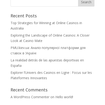
Recent Posts
Top Strategies for Winning at Online Casinos in
Australia
Exploring the Landscape of Online Casinos: A Closer
Look at Casino Mate
PMU.kiev.ua: Аналіз популярної платформи для
ставок в Україні
La realidad detrás de las apuestas deportivas en
España
Explorer l’Univers des Casinos en Ligne : Focus sur les
Plateformes Innovantes
Recent Comments
A WordPress Commenter
on
Hello world!