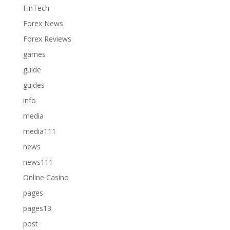
FinTech
Forex News
Forex Reviews
games
guide
guides
info
media
media111
news
news111
Online Casino
pages
pages13
post