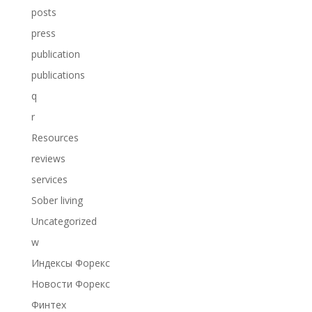
posts
press
publication
publications
q
r
Resources
reviews
services
Sober living
Uncategorized
w
Индексы Форекс
Новости Форекс
Финтех