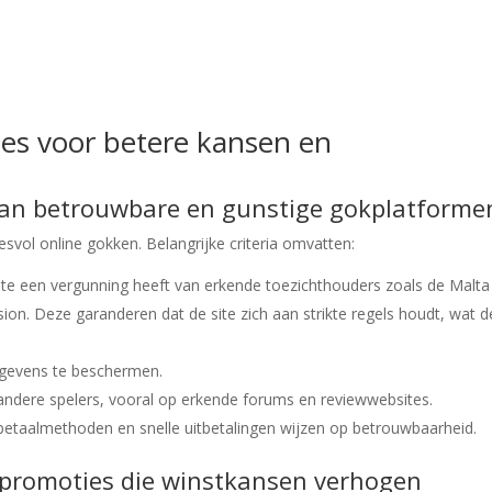
nsen en betrouwbaarheid?
r maximale winstpotentie?
op winst en waarom?
ddelen je winkansen verbeteren?
ites voor betere kansen en
 van betrouwbare en gunstige gokplatforme
svol online gokken. Belangrijke criteria omvatten:
ite een vergunning heeft van erkende toezichthouders zoals de Malta
n. Deze garanderen dat de site zich aan strikte regels houdt, wat d
egevens te beschermen.
andere spelers, vooral op erkende forums en reviewwebsites.
etaalmethoden en snelle uitbetalingen wijzen op betrouwbaarheid.
 promoties die winstkansen verhogen