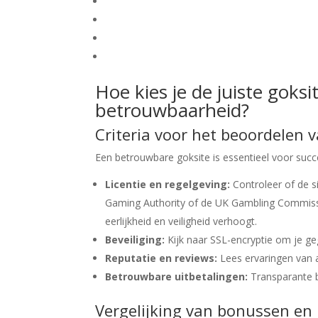
Hoe kies je de juiste goksites voor betere ka
Hoe pas je effectief je inzetstrategie aan voo
Welke casinospellen bieden de beste kansen 
Hoe kan het gebruik van geavanceerde hulpmi
Hoe kies je de juiste goks
betrouwbaarheid?
Criteria voor het beoordelen
Een betrouwbare goksite is essentieel voor succe
Licentie en regelgeving:
Controleer of de s
Gaming Authority of de UK Gambling Commissio
eerlijkheid en veiligheid verhoogt.
Beveiliging:
Kijk naar SSL-encryptie om je g
Reputatie en reviews:
Lees ervaringen van 
Betrouwbare uitbetalingen:
Transparante b
Vergelijking van bonussen en