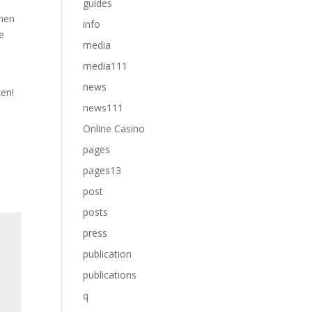
guides
nnen
info
e
media
media111
news
ken!
news111
Online Casino
pages
pages13
post
posts
press
publication
publications
q