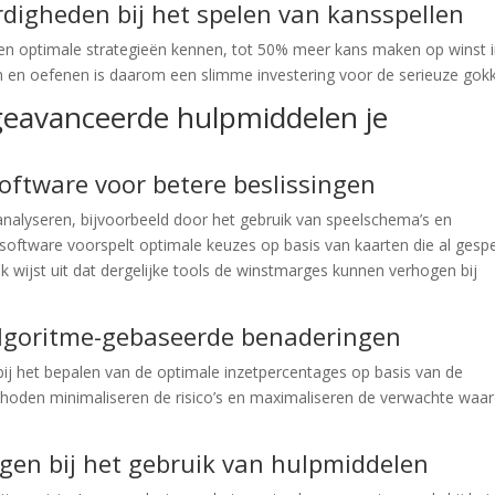
digheden bij het spelen van kansspellen
 en optimale strategieën kennen, tot 50% meer kans maken op winst 
ren en oefenen is daarom een slimme investering voor de serieuze gokk
geavanceerde hulpmiddelen je
software voor betere beslissingen
alyseren, bijvoorbeeld door het gebruik van speelschema’s en
-software voorspelt optimale keuzes op basis van kaarten die al gesp
k wijst uit dat dergelijke tools de winstmarges kunnen verhogen bij
 algoritme-gebaseerde benaderingen
bij het bepalen van de optimale inzetpercentages op basis van de
hoden minimaliseren de risico’s en maximaliseren de verwachte waa
ngen bij het gebruik van hulpmiddelen