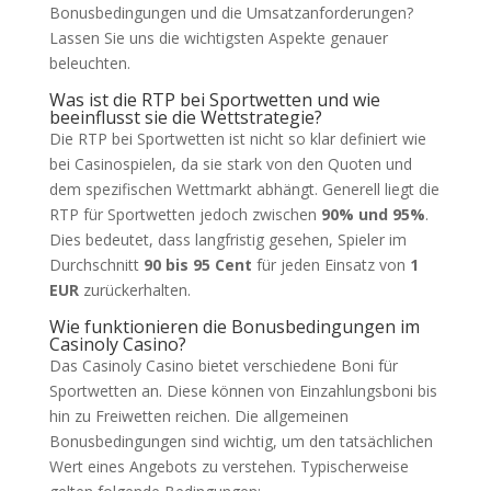
Bonusbedingungen und die Umsatzanforderungen?
Lassen Sie uns die wichtigsten Aspekte genauer
beleuchten.
Was ist die RTP bei Sportwetten und wie
beeinflusst sie die Wettstrategie?
Die RTP bei Sportwetten ist nicht so klar definiert wie
bei Casinospielen, da sie stark von den Quoten und
dem spezifischen Wettmarkt abhängt. Generell liegt die
RTP für Sportwetten jedoch zwischen
90% und 95%
.
Dies bedeutet, dass langfristig gesehen, Spieler im
Durchschnitt
90 bis 95 Cent
für jeden Einsatz von
1
EUR
zurückerhalten.
Wie funktionieren die Bonusbedingungen im
Casinoly Casino?
Das Casinoly Casino bietet verschiedene Boni für
Sportwetten an. Diese können von Einzahlungsboni bis
hin zu Freiwetten reichen. Die allgemeinen
Bonusbedingungen sind wichtig, um den tatsächlichen
Wert eines Angebots zu verstehen. Typischerweise