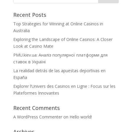
Recent Posts
Top Strategies for Winning at Online Casinos in
Australia
Exploring the Landscape of Online Casinos: A Closer
Look at Casino Mate
PMU.kiev.ua: Аналіз популярної платформи для
ставок в Україні
La realidad detrás de las apuestas deportivas en
España
Explorer l’Univers des Casinos en Ligne : Focus sur les
Plateformes Innovantes
Recent Comments
A WordPress Commenter
on
Hello world!
Archives