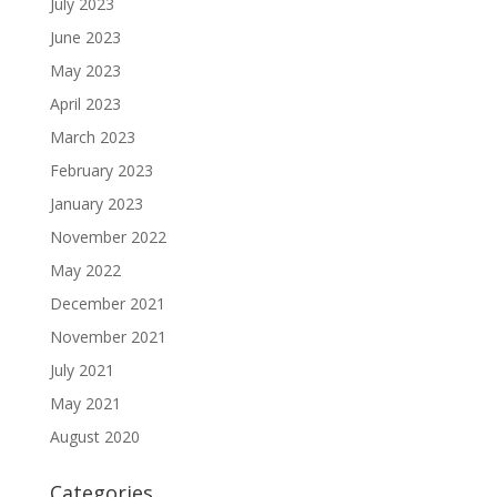
July 2023
June 2023
May 2023
April 2023
March 2023
February 2023
January 2023
November 2022
May 2022
December 2021
November 2021
July 2021
May 2021
August 2020
Categories