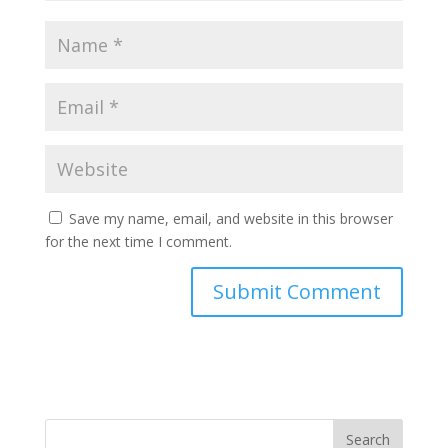
Save my name, email, and website in this browser
for the next time I comment.