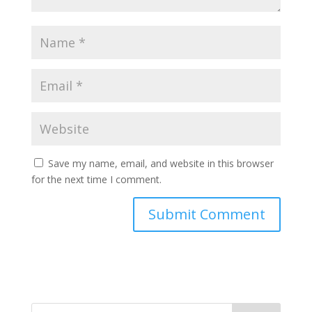
Save my name, email, and website in this browser
for the next time I comment.