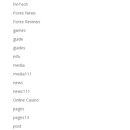
FinTech
Forex News
Forex Reviews
games
guide
guides
info
media
media111
news
news111
Online Casino
pages
pages13
post