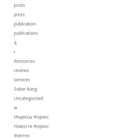
posts
press
publication
publications
q
r
Resources
reviews
services
Sober living
Uncategorized
w
Индексы Форекс
Новости Форекс
Финтех