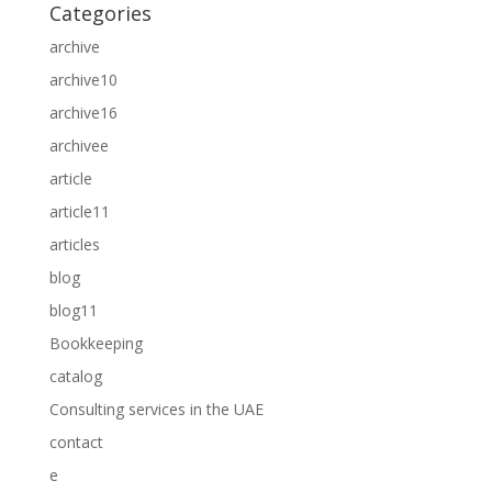
Categories
archive
archive10
archive16
archivee
article
article11
articles
blog
blog11
Bookkeeping
catalog
Consulting services in the UAE
contact
e