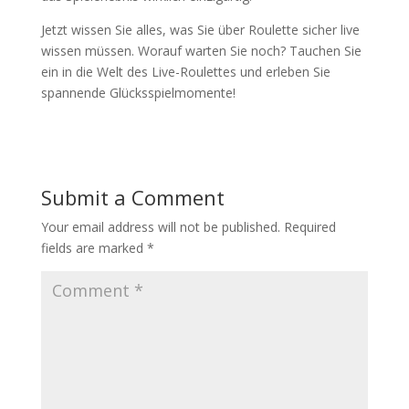
Jetzt wissen Sie alles, was Sie über Roulette sicher live
wissen müssen. Worauf warten Sie noch? Tauchen Sie
ein in die Welt des Live-Roulettes und erleben Sie
spannende Glücksspielmomente!
Submit a Comment
Your email address will not be published.
Required
fields are marked
*