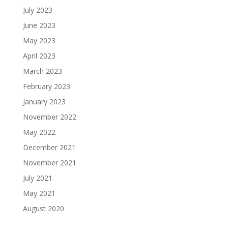
July 2023
June 2023
May 2023
April 2023
March 2023
February 2023
January 2023
November 2022
May 2022
December 2021
November 2021
July 2021
May 2021
August 2020