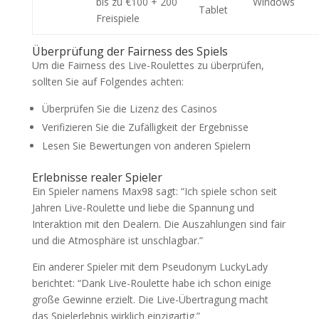
bis zu €100 + 200
Windows
Tablet
Freispiele
Überprüfung der Fairness des Spiels
Um die Fairness des Live-Roulettes zu überprüfen,
sollten Sie auf Folgendes achten:
Überprüfen Sie die Lizenz des Casinos
Verifizieren Sie die Zufälligkeit der Ergebnisse
Lesen Sie Bewertungen von anderen Spielern
Erlebnisse realer Spieler
Ein Spieler namens Max98 sagt: “Ich spiele schon seit
Jahren Live-Roulette und liebe die Spannung und
Interaktion mit den Dealern. Die Auszahlungen sind fair
und die Atmosphäre ist unschlagbar.”
Ein anderer Spieler mit dem Pseudonym LuckyLady
berichtet: “Dank Live-Roulette habe ich schon einige
große Gewinne erzielt. Die Live-Übertragung macht
das Spielerlebnis wirklich einzigartig.”