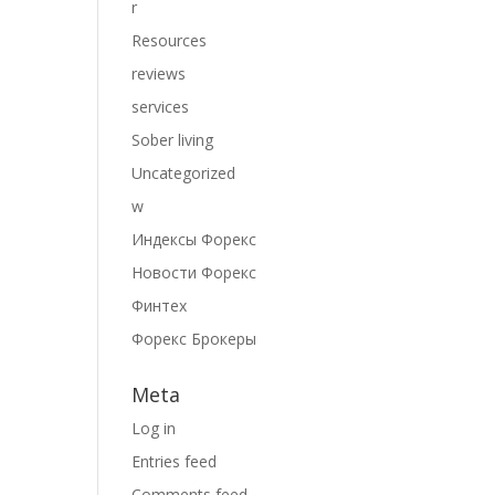
r
Resources
reviews
services
Sober living
Uncategorized
w
Индексы Форекс
Новости Форекс
Финтех
Форекс Брокеры
Meta
Log in
Entries feed
Comments feed