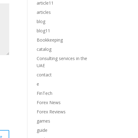
article11
articles
blog
blog11
Bookkeeping
catalog
Consulting services in the
UAE
contact
e
FinTech
Forex News
Forex Reviews
games
guide