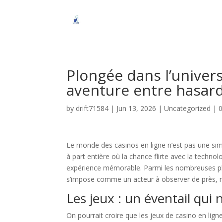
Plongée dans l’univers
aventure entre hasard
by
drift71584
|
Jun 13, 2026
|
Uncategorized
|
Le monde des casinos en ligne n’est pas une simpl
à part entière où la chance flirte avec la techn
expérience mémorable. Parmi les nombreuses pla
s’impose comme un acteur à observer de près, m
Les jeux : un éventail qui n
On pourrait croire que les jeux de casino en lig