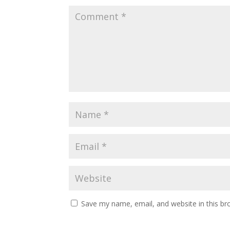
Save my name, email, and website in this br