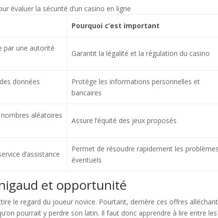
ur évaluer la sécurité d’un casino en ligne
Pourquoi c’est important
ée par une autorité
Garantit la légalité et la régulation du casino
 des données
Protège les informations personnelles et
bancaires
 nombres aléatoires
Assure l’équité des jeux proposés
Permet de résoudre rapidement les problème
 service d’assistance
éventuels
-nigaud et opportunité
ire le regard du joueur novice. Pourtant, derrière ces offres alléchan
’on pourrait y perdre son latin. Il faut donc apprendre à lire entre les