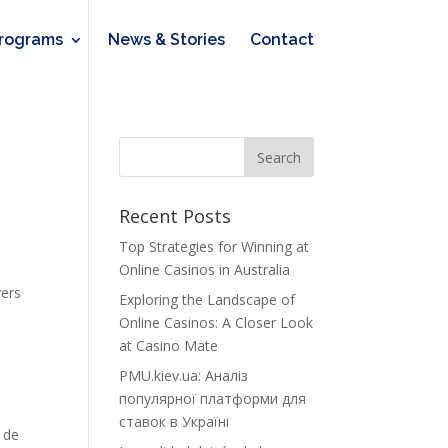
rograms
News & Stories
Contact
Recent Posts
Top Strategies for Winning at
Online Casinos in Australia
vers
Exploring the Landscape of
Online Casinos: A Closer Look
at Casino Mate
PMU.kiev.ua: Аналіз
популярної платформи для
ставок в Україні
s de