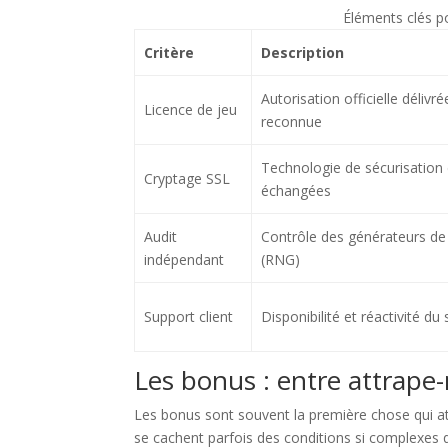
Éléments clés po
Critère
Description
Autorisation officielle délivr
Licence de jeu
reconnue
Technologie de sécurisation
Cryptage SSL
échangées
Audit
Contrôle des générateurs de
indépendant
(RNG)
Support client
Disponibilité et réactivité du
Les bonus : entre attrape
Les bonus sont souvent la première chose qui att
se cachent parfois des conditions si complexes qu