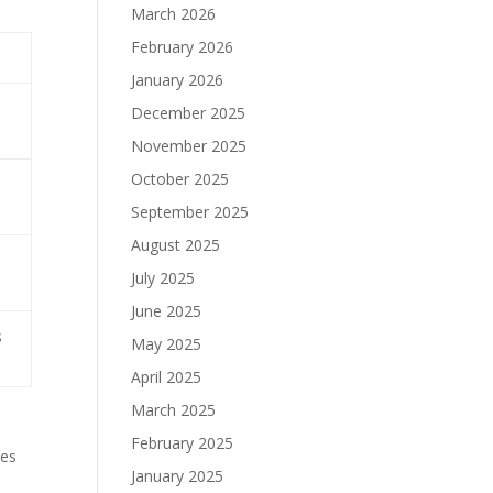
March 2026
February 2026
January 2026
December 2025
November 2025
October 2025
September 2025
August 2025
July 2025
June 2025
s
May 2025
April 2025
March 2025
February 2025
tes
January 2025