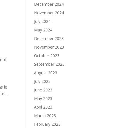
December 2024
November 2024
July 2024
May 2024
December 2023
November 2023
October 2023
tout
September 2023
August 2023
July 2023
ns le
June 2023
erte…
May 2023
April 2023
March 2023
February 2023