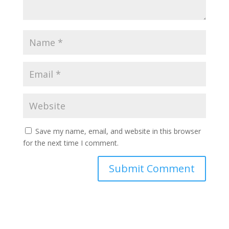
Save my name, email, and website in this browser
for the next time I comment.