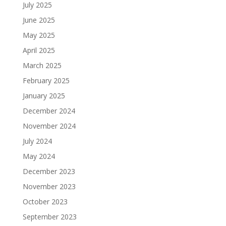
July 2025
June 2025
May 2025
April 2025
March 2025
February 2025
January 2025
December 2024
November 2024
July 2024
May 2024
December 2023
November 2023
October 2023
September 2023