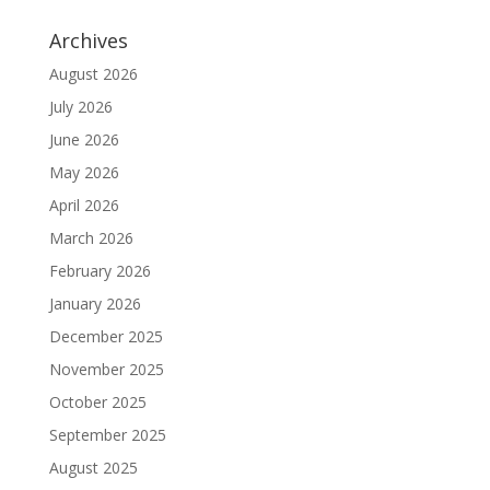
Archives
August 2026
July 2026
June 2026
May 2026
April 2026
March 2026
February 2026
January 2026
December 2025
November 2025
October 2025
September 2025
August 2025