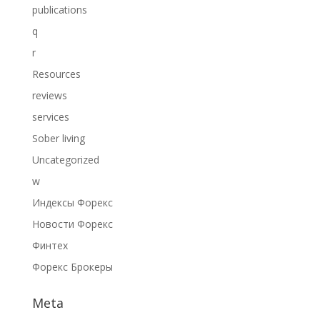
publications
q
r
Resources
reviews
services
Sober living
Uncategorized
w
Индексы Форекс
Новости Форекс
Финтех
Форекс Брокеры
Meta