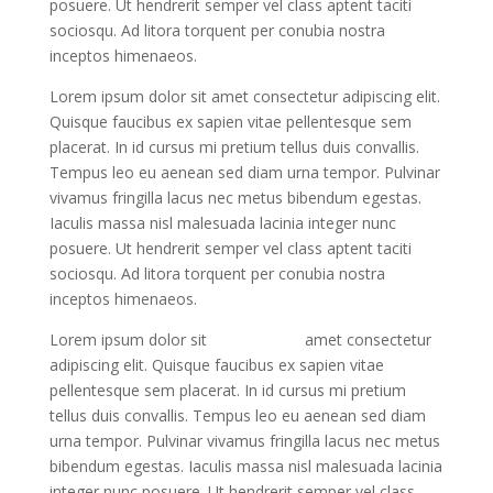
posuere. Ut hendrerit semper vel class aptent taciti
sociosqu. Ad litora torquent per conubia nostra
inceptos himenaeos.
Lorem ipsum dolor sit amet consectetur adipiscing elit.
Quisque faucibus ex sapien vitae pellentesque sem
placerat. In id cursus mi pretium tellus duis convallis.
Tempus leo eu aenean sed diam urna tempor. Pulvinar
vivamus fringilla lacus nec metus bibendum egestas.
Iaculis massa nisl malesuada lacinia integer nunc
posuere. Ut hendrerit semper vel class aptent taciti
sociosqu. Ad litora torquent per conubia nostra
inceptos himenaeos.
Lorem ipsum dolor sit
Non Existing
amet consectetur
adipiscing elit. Quisque faucibus ex sapien vitae
pellentesque sem placerat. In id cursus mi pretium
tellus duis convallis. Tempus leo eu aenean sed diam
urna tempor. Pulvinar vivamus fringilla lacus nec metus
bibendum egestas. Iaculis massa nisl malesuada lacinia
integer nunc posuere. Ut hendrerit semper vel class