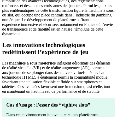
l’impulsion des avancées technologiques, des réglementations
renforcées et des attentes croissantes des joueurs. Parmi les jeux les
plus emblématiques de cette transformation figure la machine à sous,
ou slot, qui occupe une place centrale dans l’industrie du gambling
numérique. Le développement de plateformes offrant une
expérience immersive et sécurisée, notamment en France où l’envie
de transparence et de fiabilité est en hausse, témoigne de cette
dynamique.
Les innovations technologiques
redéfinissent l’expérience de jeu
Les
machines à sous modernes
intègrent désormais des éléments
de réalité virtuelle (VR) et de réalité augmentée (AR), permettant
aux joueurs de se plonger dans des univers virtuels inédits. La
technologie HTML5 a également permis la compatibilité mobile,
favorisant une utilisation flexible et fluide sur smartphones et
tablettes. Ces avancées favorisent une immersion quasi réelle, tout
en maintenant un haut niveau de performance et de stabilité.
Cas d’usage : l’essor des “viphive slots”
Dans cet environnement innovant, certaines plateformes