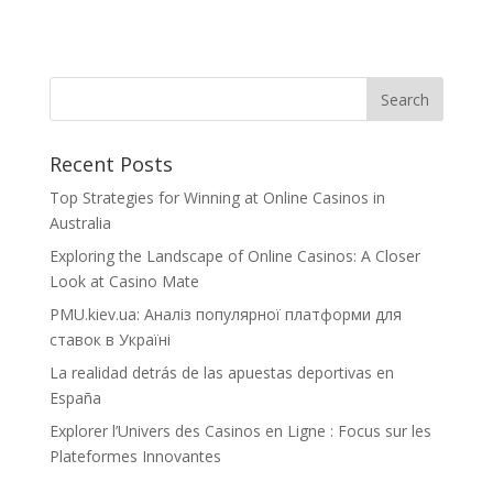
Recent Posts
Top Strategies for Winning at Online Casinos in
Australia
Exploring the Landscape of Online Casinos: A Closer
Look at Casino Mate
PMU.kiev.ua: Аналіз популярної платформи для
ставок в Україні
La realidad detrás de las apuestas deportivas en
España
Explorer l’Univers des Casinos en Ligne : Focus sur les
Plateformes Innovantes