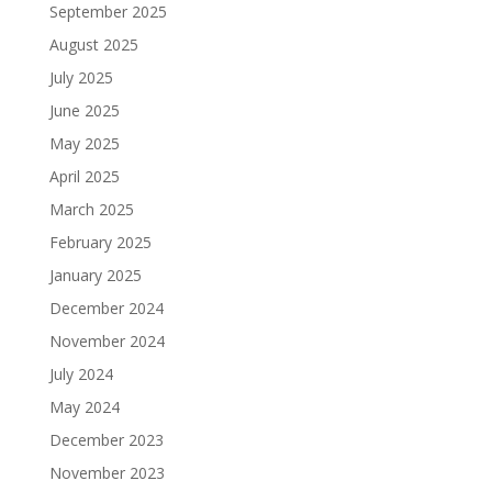
September 2025
August 2025
July 2025
June 2025
May 2025
April 2025
March 2025
February 2025
January 2025
December 2024
November 2024
July 2024
May 2024
December 2023
November 2023