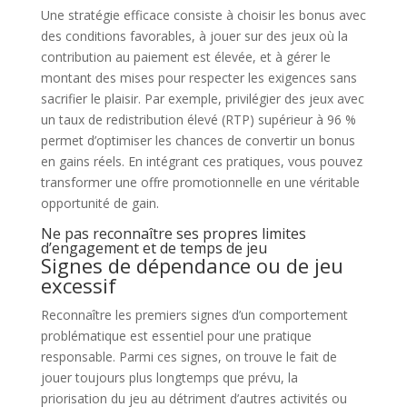
Une stratégie efficace consiste à choisir les bonus avec
des conditions favorables, à jouer sur des jeux où la
contribution au paiement est élevée, et à gérer le
montant des mises pour respecter les exigences sans
sacrifier le plaisir. Par exemple, privilégier des jeux avec
un taux de redistribution élevé (RTP) supérieur à 96 %
permet d’optimiser les chances de convertir un bonus
en gains réels. En intégrant ces pratiques, vous pouvez
transformer une offre promotionnelle en une véritable
opportunité de gain.
Ne pas reconnaître ses propres limites
d’engagement et de temps de jeu
Signes de dépendance ou de jeu
excessif
Reconnaître les premiers signes d’un comportement
problématique est essentiel pour une pratique
responsable. Parmi ces signes, on trouve le fait de
jouer toujours plus longtemps que prévu, la
priorisation du jeu au détriment d’autres activités ou