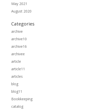
May 2021
August 2020
Categories
archive
archive10
archive16
archivee
article
article11
articles
blog
blog11
Bookkeeping
catalog