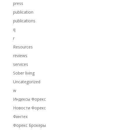
press
publication
publications
q
r
Resources
reviews
services
Sober living
Uncategorized
w
Индексы Форекс
Новости Форекс
Финтех
Форекс Брокеры