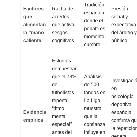
Tradición
Factores
Racha de
Presión
española,
que
aciertos
social y
donde el
alimentan
que activa
expectativa
penalti es
la “mano
sesgos
del árbitro y
momento
caliente”
cognitivos
público
cumbre
Estudios
demuestran
que el 78%
Análisis
Investigaci
de
de 500
en
futbolistas
tandas en
psicología
reporta
La Liga
deportiva
“ritmo
muestra
Evidencia
española
mental
que la
empírica
confirma q
especial”
confianza
la repetició
antes del
influye en
genera