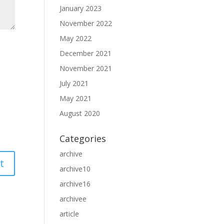
January 2023
November 2022
May 2022
December 2021
November 2021
July 2021
May 2021
August 2020
Categories
archive
archive10
archive16
archivee
article