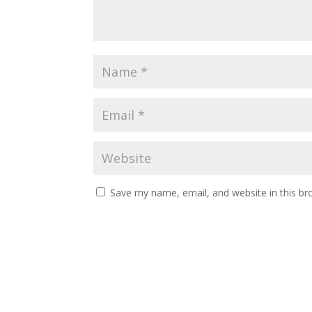
Save my name, email, and website in this br