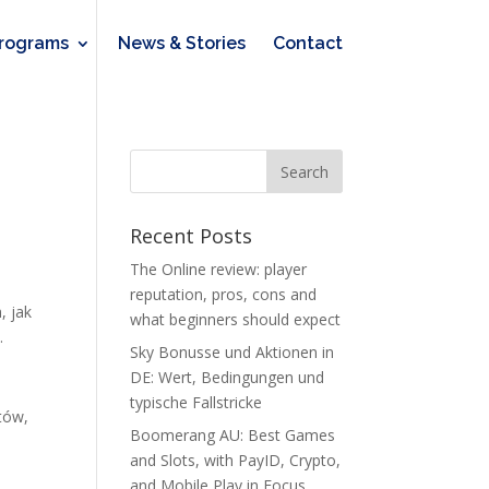
rograms
News & Stories
Contact
Recent Posts
The Online review: player
reputation, pros, cons and
, jak
what beginners should expect
.
Sky Bonusse und Aktionen in
DE: Wert, Bedingungen und
typische Fallstricke
tów,
Boomerang AU: Best Games
and Slots, with PayID, Crypto,
and Mobile Play in Focus