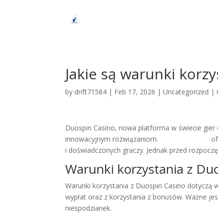
Jakie są warunki korz
by
drift71584
|
Feb 17, 2026
|
Uncategorized
|
Duospin Casino, nowa platforma w świecie gier o
innowacyjnym rozwiązaniom.
duo spin casino
of
i doświadczonych graczy. Jednak przed rozpoczę
Warunki korzystania z Du
Warunki korzystania z Duospin Casino dotyczą w
wypłat oraz z korzystania z bonusów. Ważne jes
niespodzianek.