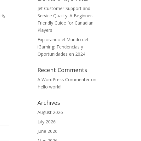
Jet Customer Support and
ię,
Service Quality: A Beginner-
Friendly Guide for Canadian
Players
Explorando el Mundo del
iGaming: Tendencias y
Oportunidades en 2024
Recent Comments
A WordPress Commenter
on
Hello world!
Archives
August 2026
July 2026
June 2026
May 2026