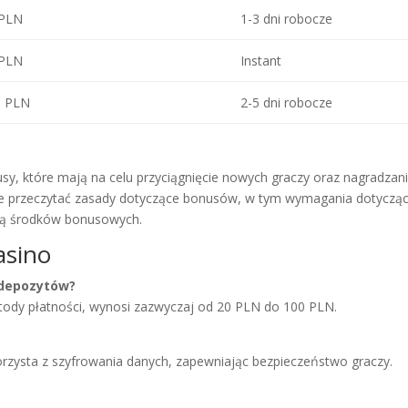
 PLN
1-3 dni robocze
 PLN
Instant
0 PLN
2-5 dni robocze
y, które mają na celu przyciągnięcie nowych graczy oraz nagradzan
nie przeczytać zasady dotyczące bonusów, w tym wymagania dotyczą
atą środków bonusowych.
asino
 depozytów?
etody płatności, wynosi zazwyczaj od 20 PLN do 100 PLN.
korzysta z szyfrowania danych, zapewniając bezpieczeństwo graczy.