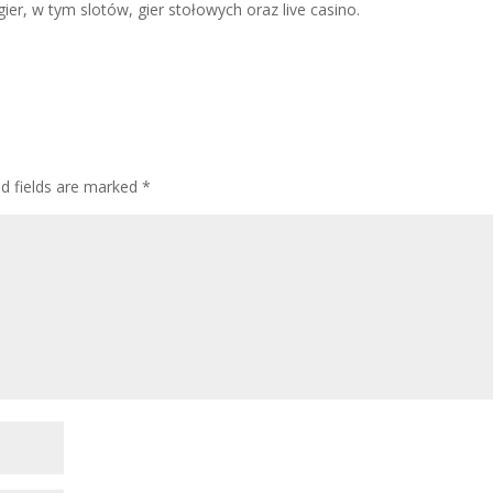
er, w tym slotów, gier stołowych oraz live casino.
ed fields are marked
*