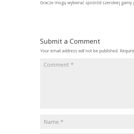
Gracze mogą wybierać spośród szerokiej gamy gi
Submit a Comment
Your email address will not be published.
Requir