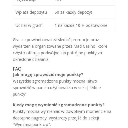
Wpłata depozytu
50 za każdy depozyt
Udział w grach
1 na każde 10 zł postawione
Gracze powinni również śledzić promocje oraz
wydarzenia organizowane przez Mad Casino, które
często oferują podwójne lub potrójne punkty za
określone działania.
FAQ
Jak mogę sprawdzić moje punkty?
Wszystkie zgromadzone punkty można łatwo
sprawdzić w panelu użytkownika w sekcji “Moje
punkty”.
Kiedy mogę wymienić zgromadzone punkty?
Punkty można wymieniać w dowolnym momencie na
dostępne nagrody, wystarczy przejść do sekcji
“Wymiana punktów”.