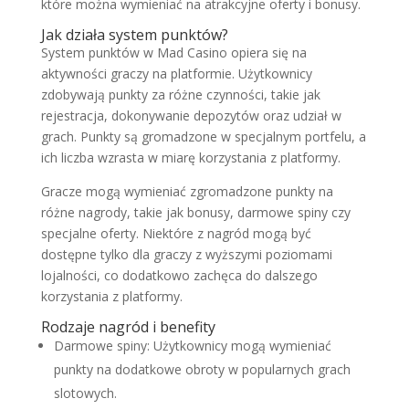
które można wymieniać na atrakcyjne oferty i bonusy.
Jak działa system punktów?
System punktów w Mad Casino opiera się na
aktywności graczy na platformie. Użytkownicy
zdobywają punkty za różne czynności, takie jak
rejestracja, dokonywanie depozytów oraz udział w
grach. Punkty są gromadzone w specjalnym portfelu, a
ich liczba wzrasta w miarę korzystania z platformy.
Gracze mogą wymieniać zgromadzone punkty na
różne nagrody, takie jak bonusy, darmowe spiny czy
specjalne oferty. Niektóre z nagród mogą być
dostępne tylko dla graczy z wyższymi poziomami
lojalności, co dodatkowo zachęca do dalszego
korzystania z platformy.
Rodzaje nagród i benefity
Darmowe spiny: Użytkownicy mogą wymieniać
punkty na dodatkowe obroty w popularnych grach
slotowych.