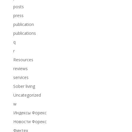
posts
press
publication
publications
q
r
Resources
reviews
services
Sober living
Uncategorized
w
Индексы Форекс
Новости Форекс
Финтех