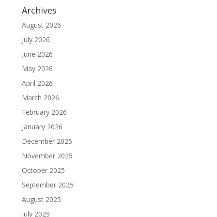
Archives
August 2026
July 2026
June 2026
May 2026
April 2026
March 2026
February 2026
January 2026
December 2025
November 2025
October 2025
September 2025
August 2025
July 2025