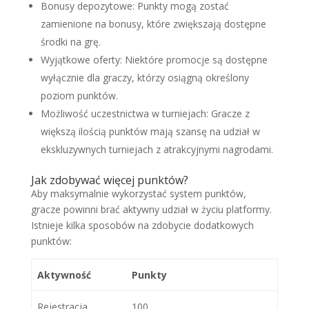
Bonusy depozytowe: Punkty mogą zostać
zamienione na bonusy, które zwiększają dostępne
środki na grę.
Wyjątkowe oferty: Niektóre promocje są dostępne
wyłącznie dla graczy, którzy osiągną określony
poziom punktów.
Możliwość uczestnictwa w turniejach: Gracze z
większą ilością punktów mają szansę na udział w
ekskluzywnych turniejach z atrakcyjnymi nagrodami.
Jak zdobywać więcej punktów?
Aby maksymalnie wykorzystać system punktów,
gracze powinni brać aktywny udział w życiu platformy.
Istnieje kilka sposobów na zdobycie dodatkowych
punktów:
Aktywność
Punkty
Rejestracja
100