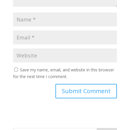
Save my name, email, and website in this browser
for the next time I comment.