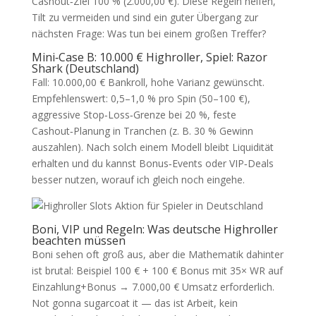
Cashout‑Ziel 100 % (2.000,00 €). Diese Regeln helfen,
Tilt zu vermeiden und sind ein guter Übergang zur
nächsten Frage: Was tun bei einem großen Treffer?
Mini‑Case B: 10.000 € Highroller, Spiel: Razor
Shark (Deutschland)
Fall: 10.000,00 € Bankroll, hohe Varianz gewünscht.
Empfehlenswert: 0,5–1,0 % pro Spin (50–100 €),
aggressive Stop‑Loss‑Grenze bei 20 %, feste
Cashout‑Planung in Tranchen (z. B. 30 % Gewinn
auszahlen). Nach solch einem Modell bleibt Liquidität
erhalten und du kannst Bonus‑Events oder VIP‑Deals
besser nutzen, worauf ich gleich noch eingehe.
Boni, VIP und Regeln: Was deutsche Highroller
beachten müssen
Boni sehen oft groß aus, aber die Mathematik dahinter
ist brutal: Beispiel 100 € + 100 € Bonus mit 35× WR auf
Einzahlung+Bonus → 7.000,00 € Umsatz erforderlich.
Not gonna sugarcoat it — das ist Arbeit, kein