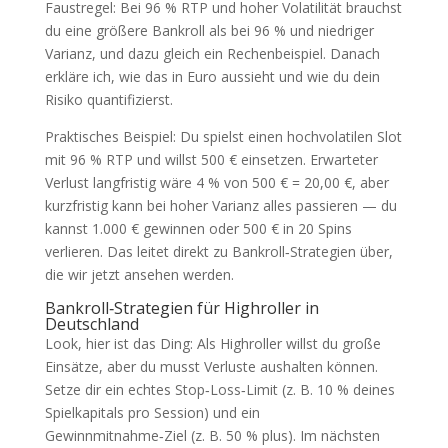
Faustregel: Bei 96 % RTP und hoher Volatilität brauchst
du eine größere Bankroll als bei 96 % und niedriger
Varianz, und dazu gleich ein Rechenbeispiel. Danach
erkläre ich, wie das in Euro aussieht und wie du dein
Risiko quantifizierst.
Praktisches Beispiel: Du spielst einen hochvolatilen Slot
mit 96 % RTP und willst 500 € einsetzen. Erwarteter
Verlust langfristig wäre 4 % von 500 € = 20,00 €, aber
kurzfristig kann bei hoher Varianz alles passieren — du
kannst 1.000 € gewinnen oder 500 € in 20 Spins
verlieren. Das leitet direkt zu Bankroll‑Strategien über,
die wir jetzt ansehen werden.
Bankroll‑Strategien für Highroller in
Deutschland
Look, hier ist das Ding: Als Highroller willst du große
Einsätze, aber du musst Verluste aushalten können.
Setze dir ein echtes Stop‑Loss‑Limit (z. B. 10 % deines
Spielkapitals pro Session) und ein
Gewinnmitnahme‑Ziel (z. B. 50 % plus). Im nächsten