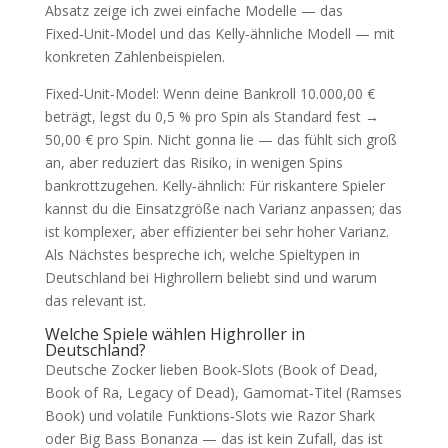
Absatz zeige ich zwei einfache Modelle — das
Fixed‑Unit‑Model und das Kelly‑ähnliche Modell — mit
konkreten Zahlenbeispielen.
Fixed‑Unit‑Model: Wenn deine Bankroll 10.000,00 €
beträgt, legst du 0,5 % pro Spin als Standard fest →
50,00 € pro Spin. Nicht gonna lie — das fühlt sich groß
an, aber reduziert das Risiko, in wenigen Spins
bankrottzugehen. Kelly‑ähnlich: Für riskantere Spieler
kannst du die Einsatzgröße nach Varianz anpassen; das
ist komplexer, aber effizienter bei sehr hoher Varianz.
Als Nächstes bespreche ich, welche Spieltypen in
Deutschland bei Highrollern beliebt sind und warum
das relevant ist.
Welche Spiele wählen Highroller in
Deutschland?
Deutsche Zocker lieben Book‑Slots (Book of Dead,
Book of Ra, Legacy of Dead), Gamomat‑Titel (Ramses
Book) und volatile Funktions‑Slots wie Razor Shark
oder Big Bass Bonanza — das ist kein Zufall, das ist