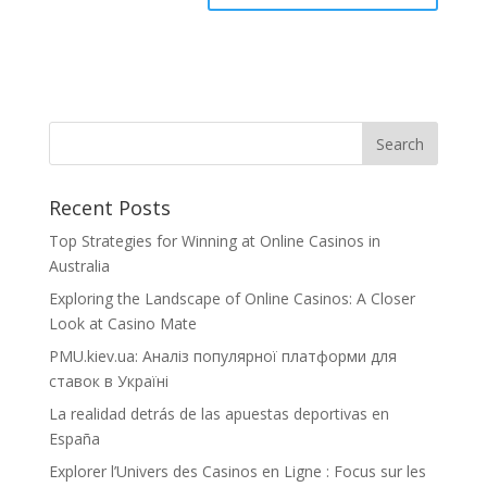
Recent Posts
Top Strategies for Winning at Online Casinos in
Australia
Exploring the Landscape of Online Casinos: A Closer
Look at Casino Mate
PMU.kiev.ua: Аналіз популярної платформи для
ставок в Україні
La realidad detrás de las apuestas deportivas en
España
Explorer l’Univers des Casinos en Ligne : Focus sur les