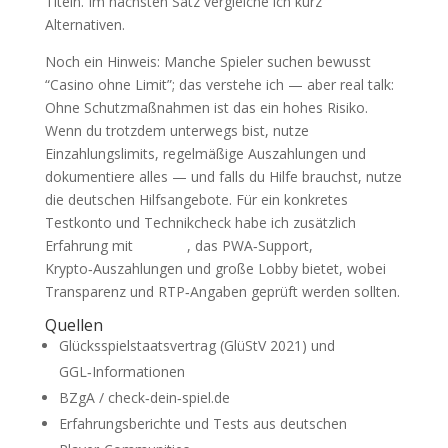
Titeln. Im nächsten Satz vergleiche ich kurz
Alternativen.
Noch ein Hinweis: Manche Spieler suchen bewusst
“Casino ohne Limit”; das verstehe ich — aber real talk:
Ohne Schutzmaßnahmen ist das ein hohes Risiko.
Wenn du trotzdem unterwegs bist, nutze
Einzahlungslimits, regelmäßige Auszahlungen und
dokumentiere alles — und falls du Hilfe brauchst, nutze
die deutschen Hilfsangebote. Für ein konkretes
Testkonto und Technikcheck habe ich zusätzlich
Erfahrung mit
lira-spin
, das PWA‑Support,
Krypto‑Auszahlungen und große Lobby bietet, wobei
Transparenz und RTP‑Angaben geprüft werden sollten.
Quellen
Glücksspielstaatsvertrag (GlüStV 2021) und
GGL‑Informationen
BZgA / check‑dein‑spiel.de
Erfahrungsberichte und Tests aus deutschen