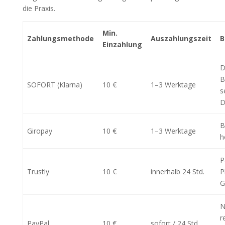
die Praxis.
Min.
Zahlungsmethode
Auszahlungszeit
B
Einzahlung
D
B
SOFORT (Klarna)
10 €
1–3 Werktage
s
D
B
Giropay
10 €
1–3 Werktage
h
P
Trustly
10 €
innerhalb 24 Std.
P
G
N
r
PayPal
10 €
sofort / 24 Std.