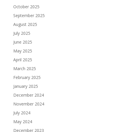
October 2025
September 2025
August 2025
July 2025
June 2025
May 2025
April 2025
March 2025
February 2025
January 2025
December 2024
November 2024
July 2024
May 2024
December 2023