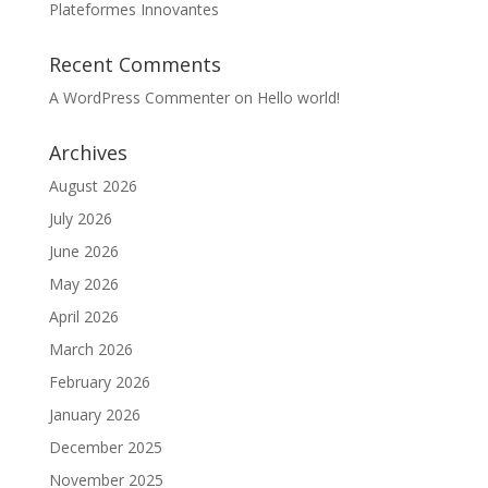
Plateformes Innovantes
Recent Comments
A WordPress Commenter
on
Hello world!
Archives
August 2026
July 2026
June 2026
May 2026
April 2026
March 2026
February 2026
January 2026
December 2025
November 2025