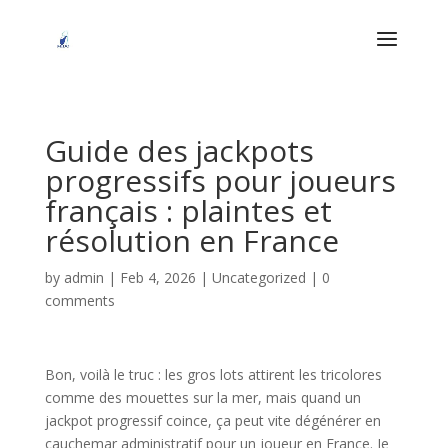
Guide des jackpots
progressifs pour joueurs
français : plaintes et
résolution en France
by
admin
|
Feb 4, 2026
|
Uncategorized
|
0
comments
Bon, voilà le truc : les gros lots attirent les tricolores
comme des mouettes sur la mer, mais quand un
jackpot progressif coince, ça peut vite dégénérer en
cauchemar administratif pour un joueur en France. Je