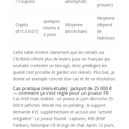
/ Coupons
(anonymat)
prouver)
Moyenne
quelques
Crypto
Moyenne
(dépend
heures à
(BTC/USDT)
(blockchain)
de
2 jours
l’adresse)
Cette table montre clairement que les retraits via
CB/IBAN offrent plus de leviers pour un Français qui
souhaite contester un blocage, donc privilégiez-les
quand c’est possible et gardez vos relevés. Plus bas, je
donne un exemple concret d’un cas et de sa résolution.
Cas pratique (mini‑étude) : jackpot de 25 000 €
— comment ça s’est réglé pour un joueur FR
Cas fictif mais réaliste : un joueur à Lyon décroche 25
000 € (affiché). Retrait mis en pending ; le support
demande KYC supplémentaire et accuse une “activité
irrégulière”. Le joueur fournit : captures, RIB (BNP
Paribas), historique CB et logs de chat. Après 12 jours,