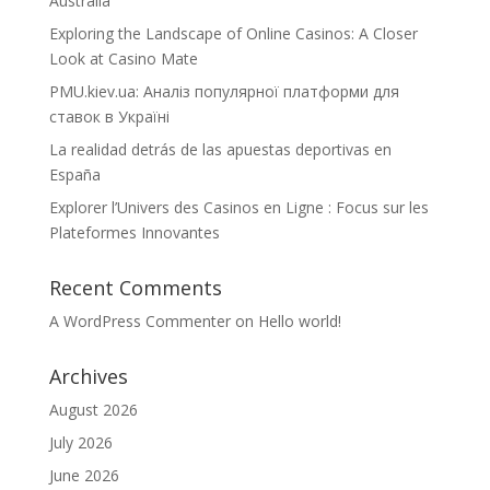
Australia
Exploring the Landscape of Online Casinos: A Closer
Look at Casino Mate
PMU.kiev.ua: Аналіз популярної платформи для
ставок в Україні
La realidad detrás de las apuestas deportivas en
España
Explorer l’Univers des Casinos en Ligne : Focus sur les
Plateformes Innovantes
Recent Comments
A WordPress Commenter
on
Hello world!
Archives
August 2026
July 2026
June 2026