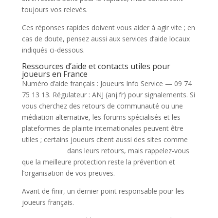
toujours vos relevés.
Ces réponses rapides doivent vous aider à agir vite ; en
cas de doute, pensez aussi aux services d’aide locaux
indiqués ci‑dessous.
Ressources d’aide et contacts utiles pour
joueurs en France
Numéro d’aide français : Joueurs Info Service — 09 74
75 13 13. Régulateur : ANJ (anj.fr) pour signalements. Si
vous cherchez des retours de communauté ou une
médiation alternative, les forums spécialisés et les
plateformes de plainte internationales peuvent être
utiles ; certains joueurs citent aussi des sites comme
banzai-casino
dans leurs retours, mais rappelez‑vous
que la meilleure protection reste la prévention et
l’organisation de vos preuves.
Avant de finir, un dernier point responsable pour les
joueurs français.