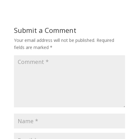
Submit a Comment
Your email address will not be published.
Required
fields are marked
*