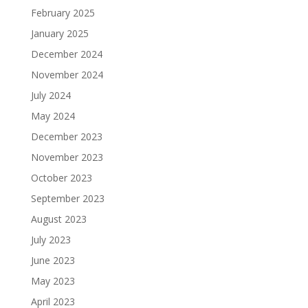
February 2025
January 2025
December 2024
November 2024
July 2024
May 2024
December 2023
November 2023
October 2023
September 2023
August 2023
July 2023
June 2023
May 2023
April 2023