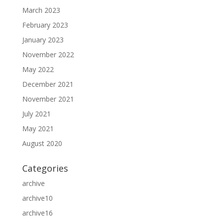
March 2023
February 2023
January 2023
November 2022
May 2022
December 2021
November 2021
July 2021
May 2021
August 2020
Categories
archive
archive10
archive16