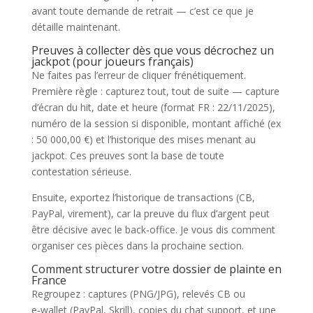
avant toute demande de retrait — c’est ce que je
détaille maintenant.
Preuves à collecter dès que vous décrochez un
jackpot (pour joueurs français)
Ne faites pas l’erreur de cliquer frénétiquement.
Première règle : capturez tout, tout de suite — capture
d’écran du hit, date et heure (format FR : 22/11/2025),
numéro de la session si disponible, montant affiché (ex
: 50 000,00 €) et l’historique des mises menant au
jackpot. Ces preuves sont la base de toute
contestation sérieuse.
Ensuite, exportez l’historique de transactions (CB,
PayPal, virement), car la preuve du flux d’argent peut
être décisive avec le back‑office. Je vous dis comment
organiser ces pièces dans la prochaine section.
Comment structurer votre dossier de plainte en
France
Regroupez : captures (PNG/JPG), relevés CB ou
e‑wallet (PayPal, Skrill), copies du chat support, et une