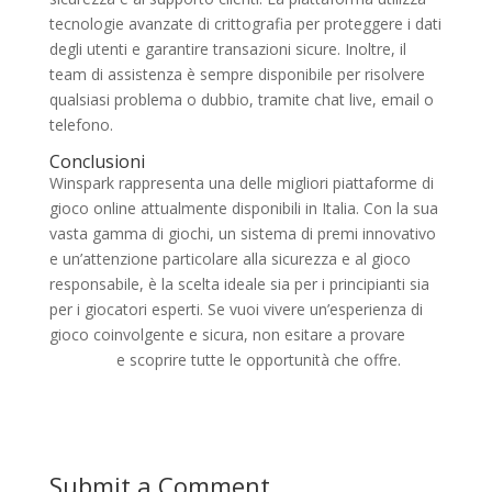
tecnologie avanzate di crittografia per proteggere i dati
degli utenti e garantire transazioni sicure. Inoltre, il
team di assistenza è sempre disponibile per risolvere
qualsiasi problema o dubbio, tramite chat live, email o
telefono.
Conclusioni
Winspark rappresenta una delle migliori piattaforme di
gioco online attualmente disponibili in Italia. Con la sua
vasta gamma di giochi, un sistema di premi innovativo
e un’attenzione particolare alla sicurezza e al gioco
responsabile, è la scelta ideale sia per i principianti sia
per i giocatori esperti. Se vuoi vivere un’esperienza di
gioco coinvolgente e sicura, non esitare a provare
winspark
e scoprire tutte le opportunità che offre.
Submit a Comment