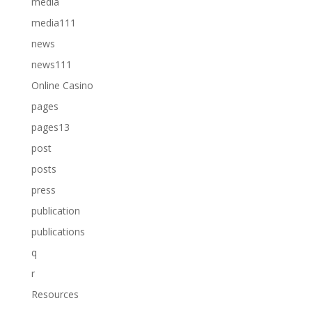
media
media111
news
news111
Online Casino
pages
pages13
post
posts
press
publication
publications
q
r
Resources