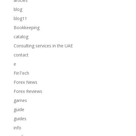
articles
blog
blog11
Bookkeeping
catalog
Consulting services in the UAE
contact
e
FinTech
Forex News
Forex Reviews
games
guide
guides
info