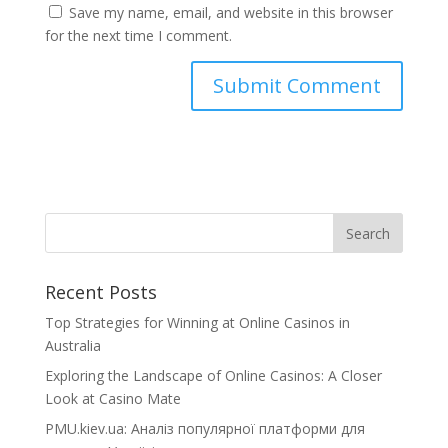
Save my name, email, and website in this browser
for the next time I comment.
Recent Posts
Top Strategies for Winning at Online Casinos in
Australia
Exploring the Landscape of Online Casinos: A Closer
Look at Casino Mate
PMU.kiev.ua: Аналіз популярної платформи для