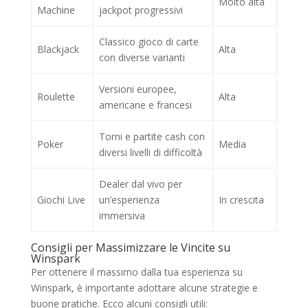
Molto alta
Machine
jackpot progressivi
Classico gioco di carte
Blackjack
Alta
con diverse varianti
Versioni europee,
Roulette
Alta
americane e francesi
Torni e partite cash con
Poker
Media
diversi livelli di difficoltà
Dealer dal vivo per
Giochi Live
un’esperienza
In crescita
immersiva
Consigli per Massimizzare le Vincite su
Winspark
Per ottenere il massimo dalla tua esperienza su
Winspark, è importante adottare alcune strategie e
buone pratiche. Ecco alcuni consigli utili: