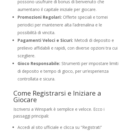
possono usufruire di bonus di benvenuto che
aumentano il capitale iniziale per giocare.
Promozioni Regolari:
Offerte speciali e tornei
periodici per mantenere alta l’adrenalina e le
possibilità di vincita.
Pagamenti Veloci e Sicuri:
Metodi di deposito e
prelievo affidabili e rapidi, con diverse opzioni tra cui
scegliere.
Gioco Responsabile:
Strumenti per impostare limiti
di deposito e tempo di gioco, per un’esperienza
controllata e sicura.
Come Registrarsi e Iniziare a
Giocare
Iscriversi a Winspark è semplice e veloce. Ecco i
passaggi principali:
Accedi al sito ufficiale e clicca su “Registrati”