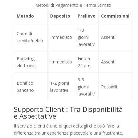
Metodi di Pagamento e Tempi Stimati
Metodo
Deposito
Prelievo
Commissioni
1-3
Carte di
Immediato
giorni
Assenti
credito/debito
lavorativi
Portafogli
Fino a
Immediato
Assenti
elettronici
24 ore
3-5
Bonifico
1-2 giorni
giorni
Possibili
bancario
lavorativi
lavorativi
Supporto Clienti: Tra Disponibilità
e Aspettative
Il servizio clienti è uno di quei dettagli che può fare la
differenza tra un’esperienza piacevole e una frustrante.