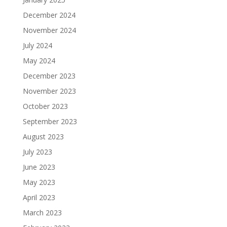
December 2024
November 2024
July 2024
May 2024
December 2023
November 2023
October 2023
September 2023
August 2023
July 2023
June 2023
May 2023
April 2023
March 2023