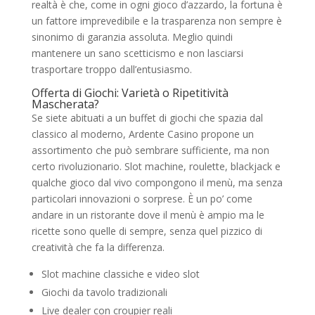
realtà è che, come in ogni gioco d’azzardo, la fortuna è
un fattore imprevedibile e la trasparenza non sempre è
sinonimo di garanzia assoluta. Meglio quindi
mantenere un sano scetticismo e non lasciarsi
trasportare troppo dall’entusiasmo.
Offerta di Giochi: Varietà o Ripetitività
Mascherata?
Se siete abituati a un buffet di giochi che spazia dal
classico al moderno, Ardente Casino propone un
assortimento che può sembrare sufficiente, ma non
certo rivoluzionario. Slot machine, roulette, blackjack e
qualche gioco dal vivo compongono il menù, ma senza
particolari innovazioni o sorprese. È un po’ come
andare in un ristorante dove il menù è ampio ma le
ricette sono quelle di sempre, senza quel pizzico di
creatività che fa la differenza.
Slot machine classiche e video slot
Giochi da tavolo tradizionali
Live dealer con croupier reali