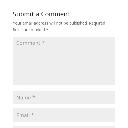
Submit a Comment
Your email address will not be published.
Required
fields are marked
*