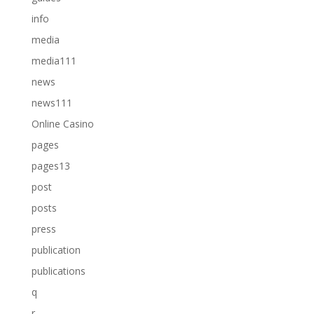
info
media
media111
news
news111
Online Casino
pages
pages13
post
posts
press
publication
publications
q
r