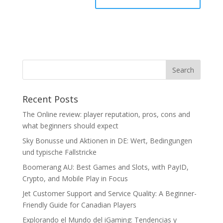
Recent Posts
The Online review: player reputation, pros, cons and
what beginners should expect
Sky Bonusse und Aktionen in DE: Wert, Bedingungen
und typische Fallstricke
Boomerang AU: Best Games and Slots, with PayID,
Crypto, and Mobile Play in Focus
Jet Customer Support and Service Quality: A Beginner-
Friendly Guide for Canadian Players
Explorando el Mundo del iGaming: Tendencias y