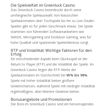
Die Spielvielfalt im Greenluck Casino
Das Greenluck Casino beeindruckt durch seine
umfangreiche Spielauswahl. Von klassischen
Spielautomaten über Tischspiele bis hin zu Live-Dealer-
Spielen gibt es für jeden Geschmack etwas. Die Spiele
stammen von führenden Softwareanbietern wie
NetEnt, Microgaming und Evolution Gaming, was für
hohe Qualität und spannende Spielerlebnisse sorgt.
RTP und Volatilität: Wichtige Faktoren für den
Erfolg
Ein entscheidender Aspekt beim Glücksspiel ist der
Return to Player (RTP) und die Volatilität der Spiele. Im
Greenluck Casino liegen die RTP-Werte der
Spielautomaten im Durchschnitt bei
95% bis 98%
.
Spiele mit hoher Volatilität bieten größere
Gewinnchancen, während Spiele mit niedriger Volatilität
regelmäßigere, aber kleinere Gewinne bieten.
Bonusangebote und Promotionen
Die Boni im Greenluck Casino sind ein hervorragendes