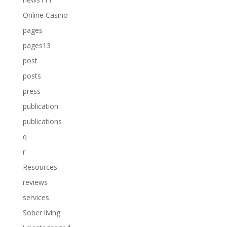
Online Casino
pages
pages13
post
posts
press
publication
publications
q
r
Resources
reviews
services
Sober living