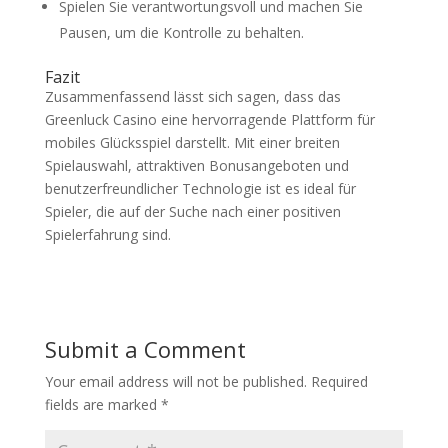
Spielen Sie verantwortungsvoll und machen Sie
Pausen, um die Kontrolle zu behalten.
Fazit
Zusammenfassend lässt sich sagen, dass das
Greenluck Casino eine hervorragende Plattform für
mobiles Glücksspiel darstellt. Mit einer breiten
Spielauswahl, attraktiven Bonusangeboten und
benutzerfreundlicher Technologie ist es ideal für
Spieler, die auf der Suche nach einer positiven
Spielerfahrung sind.
Submit a Comment
Your email address will not be published.
Required
fields are marked
*