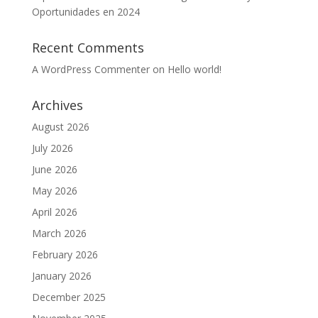
Oportunidades en 2024
Recent Comments
A WordPress Commenter
on
Hello world!
Archives
August 2026
July 2026
June 2026
May 2026
April 2026
March 2026
February 2026
January 2026
December 2025