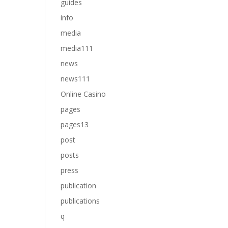
guides
info
media
media111
news
news111
Online Casino
pages
pages13
post
posts
press
publication
publications
q