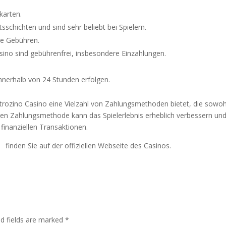
karten.
tsschichten und sind sehr beliebt bei Spielern.
e Gebühren.
ino sind gebührenfrei, insbesondere Einzahlungen.
.
nnerhalb von 24 Stunden erfolgen.
rozino Casino eine Vielzahl von Zahlungsmethoden bietet, die sowoh
htigen Zahlungsmethode kann das Spielerlebnis erheblich verbessern un
e finanziellen Transaktionen.
en
finden Sie auf der offiziellen Webseite des Casinos.
ed fields are marked
*