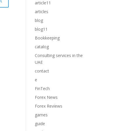
article11
articles
blog
blog11
Bookkeeping
catalog
Consulting services in the
UAE
contact
e
FinTech
Forex News
Forex Reviews
games
guide