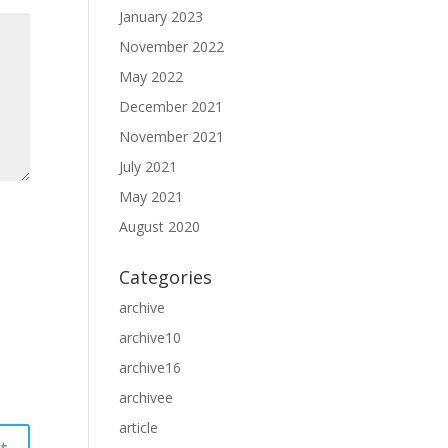
January 2023
November 2022
May 2022
December 2021
November 2021
July 2021
May 2021
August 2020
Categories
archive
archive10
archive16
archivee
article