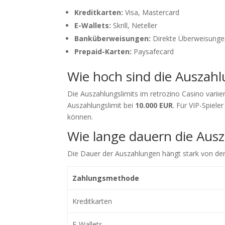
Kreditkarten:
Visa, Mastercard
E-Wallets:
Skrill, Neteller
Banküberweisungen:
Direkte Überweisung
Prepaid-Karten:
Paysafecard
Wie hoch sind die Auszahl
Die Auszahlungslimits im retrozino Casino varii
Auszahlungslimit bei
10.000 EUR
. Für VIP-Spiele
können.
Wie lange dauern die Aus
Die Dauer der Auszahlungen hängt stark von der
Zahlungsmethode
Kreditkarten
E-Wallets