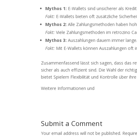
Mythos 1:
E-Wallets sind unsicherer als Kredit
Fakt:
E-Wallets bieten oft zusätzliche Sicherhei
Mythos 2:
Alle Zahlungsmethoden haben hoh
Fakt:
Viele Zahlungsmethoden im retrozino Cas
Mythos 3:
Auszahlungen dauern immer lange
Fakt:
Mit E-Wallets können Auszahlungen oft i
Zusammenfassend lässt sich sagen, dass das ret
sicher als auch effizient sind. Die Wahl der ric
bietet Spielern Flexibilität und Kontrolle über ihr
Weitere Informationen und
retrozino erfahrung
Submit a Comment
Your email address will not be published.
Requir