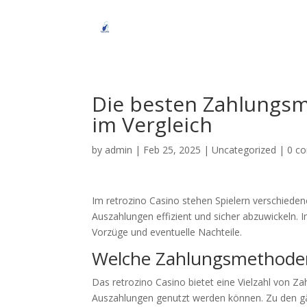
Die besten Zahlungsmö
im Vergleich
by
admin
|
Feb 25, 2025
|
Uncategorized
|
0 c
Im retrozino Casino stehen Spielern verschied
Auszahlungen effizient und sicher abzuwickeln. 
Vorzüge und eventuelle Nachteile.
Welche Zahlungsmethoden 
Das retrozino Casino bietet eine Vielzahl von Z
Auszahlungen genutzt werden können. Zu den g