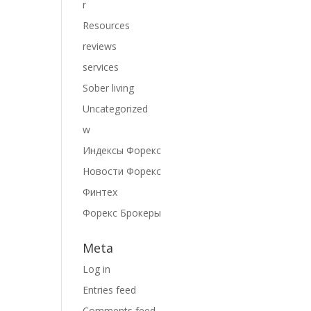
r
Resources
reviews
services
Sober living
Uncategorized
w
Индексы Форекс
Новости Форекс
Финтех
Форекс Брокеры
Meta
Log in
Entries feed
Comments feed