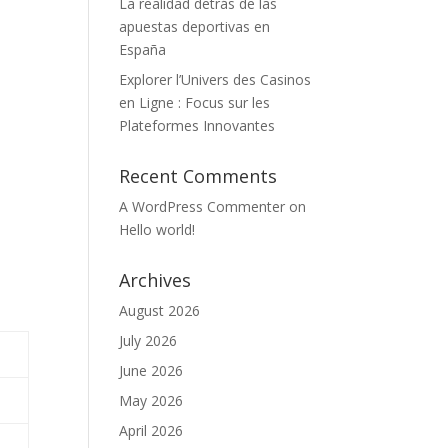
La realidad detrás de las
apuestas deportivas en
España
Explorer l’Univers des Casinos
en Ligne : Focus sur les
Plateformes Innovantes
Recent Comments
A WordPress Commenter
on
n
Hello world!
Archives
August 2026
July 2026
June 2026
May 2026
April 2026