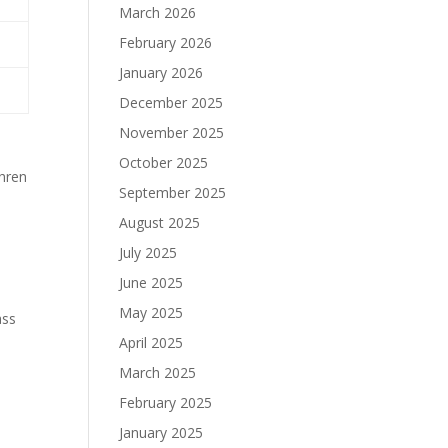
March 2026
February 2026
January 2026
December 2025
November 2025
October 2025
hren
September 2025
August 2025
July 2025
June 2025
May 2025
ass
April 2025
March 2025
February 2025
January 2025