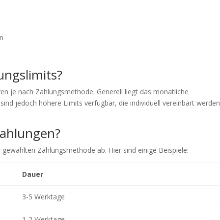
en
ungslimits?
eren je nach Zahlungsmethode. Generell liegt das monatliche
r sind jedoch höhere Limits verfügbar, die individuell vereinbart werde
zahlungen?
 gewählten Zahlungsmethode ab. Hier sind einige Beispiele:
Dauer
3-5 Werktage
1-2 Werktage