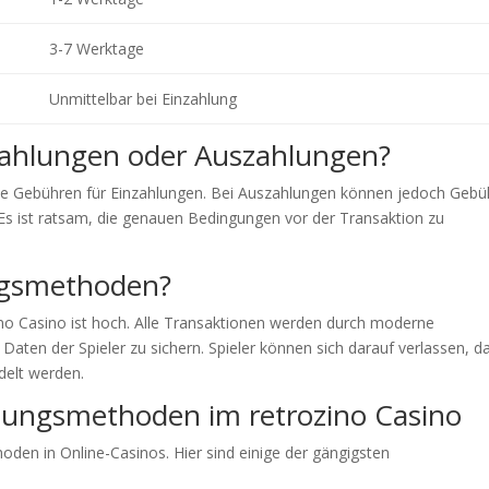
3-7 Werktage
Unmittelbar bei Einzahlung
zahlungen oder Auszahlungen?
ine Gebühren für Einzahlungen. Bei Auszahlungen können jedoch Gebü
Es ist ratsam, die genauen Bedingungen vor der Transaktion zu
ungsmethoden?
no Casino ist hoch. Alle Transaktionen werden durch moderne
Daten der Spieler zu sichern. Spieler können sich darauf verlassen, d
ndelt werden.
lungsmethoden im retrozino Casino
oden in Online-Casinos. Hier sind einige der gängigsten