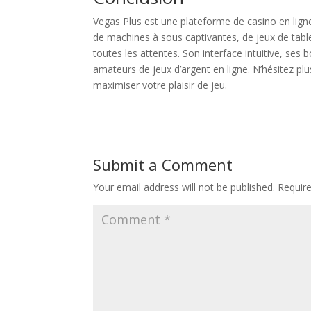
Vegas Plus est une plateforme de casino en ligne 
de machines à sous captivantes, de jeux de tabl
toutes les attentes. Son interface intuitive, ses b
amateurs de jeux d’argent en ligne. N’hésitez p
maximiser votre plaisir de jeu.
Submit a Comment
Your email address will not be published.
Requir