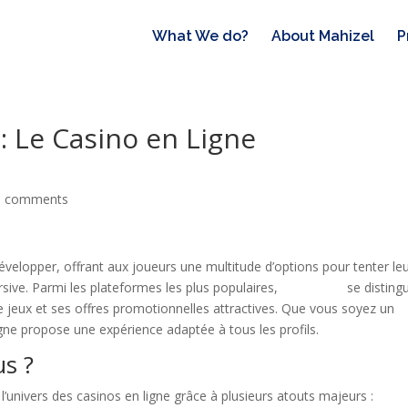
What We do?
About Mahizel
P
: Le Casino en Ligne
0 comments
velopper, offrant aux joueurs une multitude d’options pour tenter le
sive. Parmi les plateformes les plus populaires,
vegas plus
se disting
de jeux et ses offres promotionnelles attractives. Que vous soyez un
gne propose une expérience adaptée à tous les profils.
us ?
l’univers des casinos en ligne grâce à plusieurs atouts majeurs :