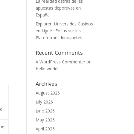
La realidad detrás de las
apuestas deportivas en
España
Explorer l’Univers des Casinos
en Ligne : Focus sur les
Plateformes Innovantes
Recent Comments
A WordPress Commenter
on
Hello world!
Archives
August 2026
July 2026
ad
June 2026
May 2026
ne,
April 2026