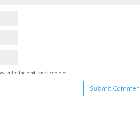
owser for the next time I comment.