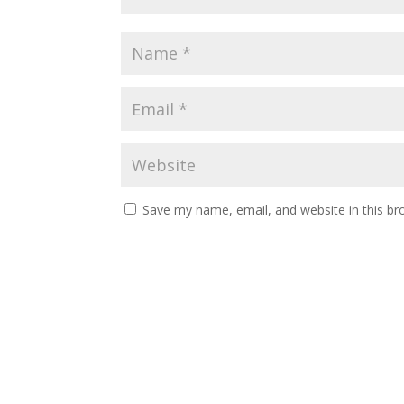
Save my name, email, and website in this br