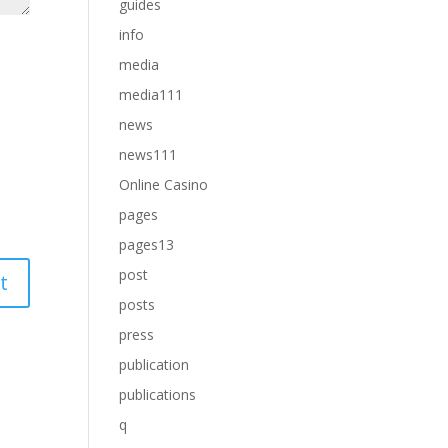
guides
info
media
media111
news
news111
Online Casino
pages
pages13
post
posts
press
publication
publications
q