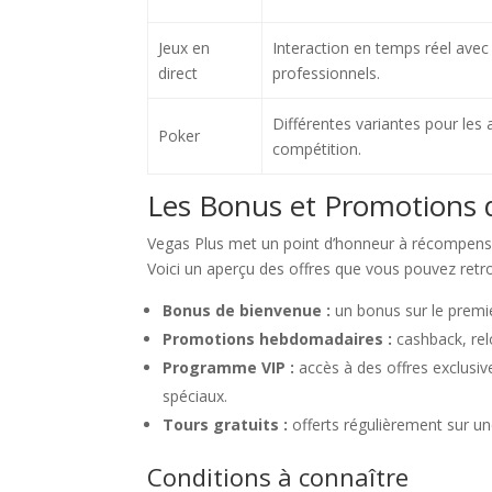
Jeux en
Interaction en temps réel avec
direct
professionnels.
Différentes variantes pour les
Poker
compétition.
Les Bonus et Promotions 
Vegas Plus met un point d’honneur à récompenser
Voici un aperçu des offres que vous pouvez retro
Bonus de bienvenue :
un bonus sur le premie
Promotions hebdomadaires :
cashback, rel
Programme VIP :
accès à des offres exclusiv
spéciaux.
Tours gratuits :
offerts régulièrement sur un
Conditions à connaître