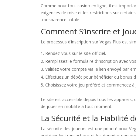
Comme pour tout casino en ligne, il est importa
exigences de mise et les restrictions sur certain
transparence totale.
Comment S’inscrire et Joue
Le processus d’inscription sur Vegas Plus est sim
Rendez-vous sur le site officiel.
Remplissez le formulaire d’inscription avec vo
Validez votre compte via le lien envoyé par em
Effectuez un dépôt pour bénéficier du bonus 
Choisissez votre jeu préféré et commencez à 
Le site est accessible depuis tous les appareils
de jouer en mobilité à tout moment.
La Sécurité et la Fiabilité 
La sécurité des joueurs est une priorité pour Ve
protéger les transactions et les données personn