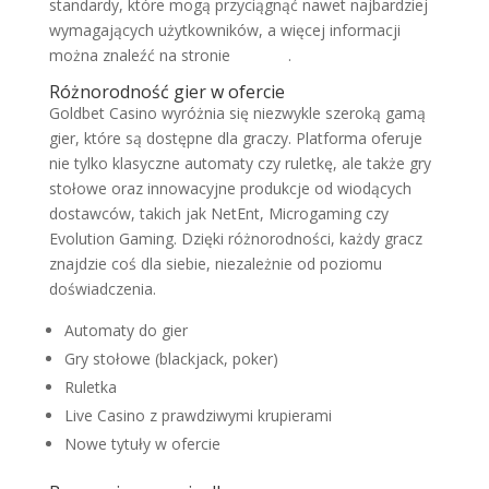
standardy, które mogą przyciągnąć nawet najbardziej
wymagających użytkowników, a więcej informacji
można znaleźć na stronie
goldbet
.
Różnorodność gier w ofercie
Goldbet Casino wyróżnia się niezwykle szeroką gamą
gier, które są dostępne dla graczy. Platforma oferuje
nie tylko klasyczne automaty czy ruletkę, ale także gry
stołowe oraz innowacyjne produkcje od wiodących
dostawców, takich jak NetEnt, Microgaming czy
Evolution Gaming. Dzięki różnorodności, każdy gracz
znajdzie coś dla siebie, niezależnie od poziomu
doświadczenia.
Automaty do gier
Gry stołowe (blackjack, poker)
Ruletka
Live Casino z prawdziwymi krupierami
Nowe tytuły w ofercie