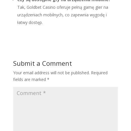
Tak, Goldbet Casino oferuje pełną gamę gier na
urządzeniach mobilnych, co zapewnia wygodę i
łatwy dostęp.
Submit a Comment
Your email address will not be published.
Required
fields are marked
*