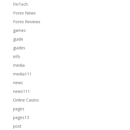
FinTech
Forex News
Forex Reviews
games
guide
guides
info
media
media111
news
news111
Online Casino
pages
pages13
post