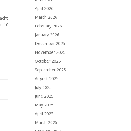
April 2026
March 2026
macht
du 10
February 2026
January 2026
December 2025
November 2025
October 2025
September 2025
August 2025
July 2025
June 2025
May 2025
April 2025
March 2025