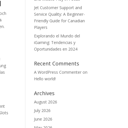
d
Jet Customer Support and
doch
Service Quality: A Beginner-
0%
Friendly Guide for Canadian
en.
Players
Explorando el Mundo del
iGaming: Tendencias y
Oportunidades en 2024
×
Recent Comments
lung
das
A WordPress Commenter
on
Hello world!
Archives
August 2026
nnt
July 2026
Slots
June 2026
May 2026