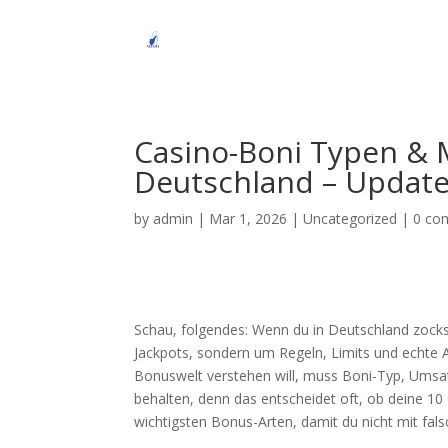
Casino-Boni Typen & 
Deutschland – Update 
by
admin
|
Mar 1, 2026
|
Uncategorized
|
0 co
Schau, folgendes: Wenn du in Deutschland zockst
Jackpots, sondern um Regeln, Limits und echte Al
Bonuswelt verstehen will, muss Boni-Typ, Umsat
behalten, denn das entscheidet oft, ob deine 10 
wichtigsten Bonus-Arten, damit du nicht mit fal