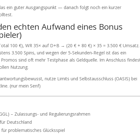
as ein guter Ausgangspunkt — danach folgt noch ein kurzer
lltest.
 den echten Aufwand eines Bonus
ieler)
Total 100 €), WR 35× auf D+B → (20 € + 80 €) × 35 = 3.500 € Umsatz.
stens 3.500 Spins, und wegen der 5‑Sekunden‑Regel ist das ein
 Promos sind oft mehr Testphase als Geldquelle. Im Anschluss findes
ollen Nutzung.
rantwortungsbewusst, nutze Limits und Selbstausschluss (OASIS) bei
ine. (nur mein Senf)
GGL) – Zulassungs- und Regulierungsrahmen
 für Deutschland
für problematisches Glücksspiel