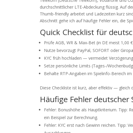
Telekom (Deutsche Telekom), Vodafone und O2 d
durchschnittlicher LTE-Abdeckung flüssig. Auf de
Thumb-friendly arbeitet und Ladezeiten kurz sin
Abschnitt gehe ich auf häufige Fehler ein, die Sp
Quick Checklist für deutsc
Prüfe AGB, WR & Max‑Bet (in DE meist 1,00 € 
Nutze bevorzugt PayPal, SOFORT oder Giropay
KYC früh hochladen — vermeidet Verzögerung
Setze persönliche Limits (Tages-/Wochenbudg
Behalte RTP‑Angaben im Spielinfo-Bereich im 
Diese Checkliste ist kurz, aber effektiv — gleich
Häufige Fehler deutscher 
Fehler: Bonushöhe als Hauptkriterium. Tipp: 
ein Beispiel zur Berechnung.
Fehler: KYC erst nach Gewinn reichen. Tipp: Ve
Auszahlungen.