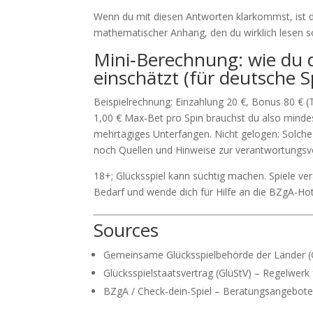
Wenn du mit diesen Antworten klarkommst, ist d
mathematischer Anhang, den du wirklich lesen so
Mini‑Berechnung: wie du
einschätzt (für deutsche Sp
Beispielrechnung: Einzahlung 20 €, Bonus 80 € (
1,00 € Max‑Bet pro Spin brauchst du also minde
mehrtägiges Unterfangen. Nicht gelogen: Solche
noch Quellen und Hinweise zur verantwortungsv
18+; Glücksspiel kann süchtig machen. Spiele ve
Bedarf und wende dich für Hilfe an die BZgA-Hotl
Sources
Gemeinsame Glücksspielbehörde der Länder (
Glücksspielstaatsvertrag (GlüStV) – Regelwerk
BZgA / Check‑dein‑Spiel – Beratungsangebote 