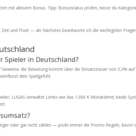
ten mit aktivem Bonus. Tipp: Bonusstatus prüfen, bevor du Kategori
r Zeit und Frust — als Nächstes beantworte ich die wichtigsten Fragen
eutschland
r Spieler in Deutschland?
auf Gewinne; die Belastung kommt über die Einsatzsteuer von 5,3% auf
einflusst dein Spielgefühl.
ieler, LUGAS verwaltet Limits wie das 1.000 € Monatslimit; beide Sy
ert.
usumsatz?
driger oder gar nicht zählen — prüfe immer die Promo-Regeln, bevor 