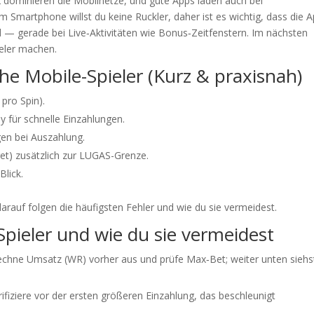
ominieren die Mobilnetze, und gute Apps laden auch bei
m Smartphone willst du keine Ruckler, daher ist es wichtig, dass die 
d — gerade bei Live‑Aktivitäten wie Bonus‑Zeitfenstern. Im nächsten
ieler machen.
he Mobile-Spieler (Kurz & praxisnah)
pro Spin).
 für schnelle Einzahlungen.
en bei Auszahlung.
et) zusätzlich zur LUGAS-Grenze.
Blick.
 darauf folgen die häufigsten Fehler und wie du sie vermeidest.
Spieler und wie du sie vermeidest
Rechne Umsatz (WR) vorher aus und prüfe Max‑Bet; weiter unten siehs
rifiziere vor der ersten größeren Einzahlung, das beschleunigt