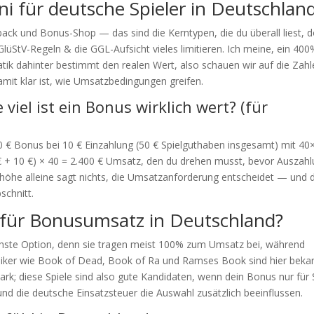
ni für deutsche Spieler in Deutschlan
ack und Bonus-Shop — das sind die Kerntypen, die du überall liest, 
 GlüStV-Regeln & die GGL-Aufsicht vieles limitieren. Ich meine, ein 40
ik dahinter bestimmt den realen Wert, also schauen wir auf die Zahl
damit klar ist, wie Umsatzbedingungen greifen.
viel ist ein Bonus wirklich wert? (für
Bonus bei 10 € Einzahlung (50 € Spielguthaben insgesamt) mit 40
€ + 10 €) × 40 = 2.400 € Umsatz, den du drehen musst, bevor Auszah
ushöhe alleine sagt nichts, die Umsatzanforderung entscheidet — und 
schnitt.
h für Bonusumsatz in Deutschland?
ischste Option, denn sie tragen meist 100% zum Umsatz bei, während
assiker wie Book of Dead, Book of Ra und Ramses Book sind hier beka
ark; diese Spiele sind also gute Kandidaten, wenn dein Bonus nur für 
 und die deutsche Einsatzsteuer die Auswahl zusätzlich beeinflussen.