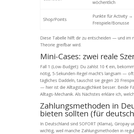
wöchentlich
Punkte für Activity →
Shop/Points
Freispiele/Bonusse
Diese Tabelle hilft dir zu entscheiden — und im n
Theorie greifbar wird.
Mini-Cases: zwei reale Sze
Fall 1 (Low-Budget): Du zahlst 10 € ein, bekom
nötig, 5‑Sekunden-Regel macht’s langsam — oft 
tägliches Daddeln, tauschst sie gegen 20 Freisp
— hier ist die Alltagstauglichkeit besser. Beide
Alltags-Mechanik. Als Nächstes erkläre ich, we
Zahlungsmethoden in Deu
bieten sollten (für deutsch
In Deutschland sind SOFORT (Klarna), Giropay un
wichtig, weil manche Zahlungsmethoden in reguli