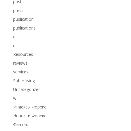
posts
press
publication
publications
q
r
Resources
reviews
services
Sober living
Uncategorized
w
Индексы Форекс
Новости Форекс
Финтех