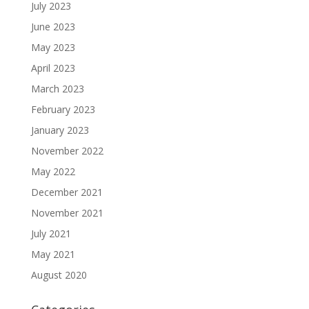
July 2023
June 2023
May 2023
April 2023
March 2023
February 2023
January 2023
November 2022
May 2022
December 2021
November 2021
July 2021
May 2021
August 2020