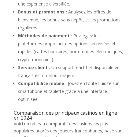
une expérience diversifiée.
Bonus et promotions :
Analysez les offres de
bienvenue, les bonus sans dépôt, et les promotions
régulières.
Méthodes de paiement :
Privilégiez les
plateformes proposant des options sécurisées et
rapides (cartes bancaires, portefeuilles électroniques,
crypto-monnaies).
Service client :
Un support réactif et disponible en
français est un atout majeur.
Compatibilité mobile :
Jouez en toute fluidité sur
smartphone et tablette grâce à une interface
optimisée.
Comparaison des principaux casinos en ligne
en 2024
Voici un tableau comparatif des casinos les plus
populaires auprès des joueurs francophones, basé sur