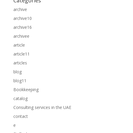
Categories
archive
archive10
archive16
archivee
article
article11
articles
blog
blog11
Bookkeeping
catalog
Consulting services in the UAE
contact
e