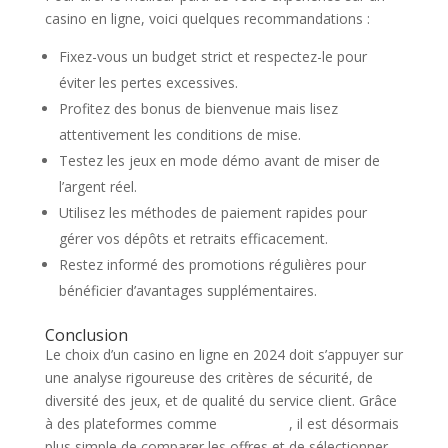
casino en ligne, voici quelques recommandations :
Fixez-vous un budget strict et respectez-le pour
éviter les pertes excessives.
Profitez des bonus de bienvenue mais lisez
attentivement les conditions de mise.
Testez les jeux en mode démo avant de miser de
l’argent réel.
Utilisez les méthodes de paiement rapides pour
gérer vos dépôts et retraits efficacement.
Restez informé des promotions régulières pour
bénéficier d’avantages supplémentaires.
Conclusion
Le choix d’un casino en ligne en 2024 doit s’appuyer sur
une analyse rigoureuse des critères de sécurité, de
diversité des jeux, et de qualité du service client. Grâce
à des plateformes comme
vegashero
, il est désormais
plus simple de comparer les offres et de sélectionner