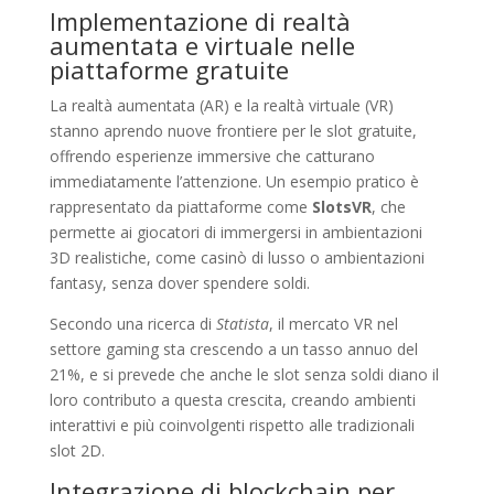
Implementazione di realtà
aumentata e virtuale nelle
piattaforme gratuite
La realtà aumentata (AR) e la realtà virtuale (VR)
stanno aprendo nuove frontiere per le slot gratuite,
offrendo esperienze immersive che catturano
immediatamente l’attenzione. Un esempio pratico è
rappresentato da piattaforme come
SlotsVR
, che
permette ai giocatori di immergersi in ambientazioni
3D realistiche, come casinò di lusso o ambientazioni
fantasy, senza dover spendere soldi.
Secondo una ricerca di
Statista
, il mercato VR nel
settore gaming sta crescendo a un tasso annuo del
21%, e si prevede che anche le slot senza soldi diano il
loro contributo a questa crescita, creando ambienti
interattivi e più coinvolgenti rispetto alle tradizionali
slot 2D.
Integrazione di blockchain per