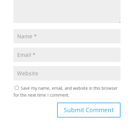
Save my name, email, and website in this browser
for the next time I comment.