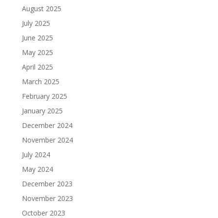
August 2025
July 2025
June 2025
May 2025
April 2025
March 2025
February 2025
January 2025
December 2024
November 2024
July 2024
May 2024
December 2023
November 2023
October 2023