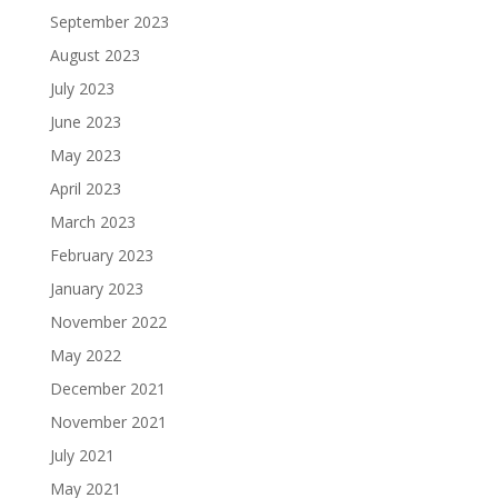
September 2023
August 2023
July 2023
June 2023
May 2023
April 2023
March 2023
February 2023
January 2023
November 2022
May 2022
December 2021
November 2021
July 2021
May 2021