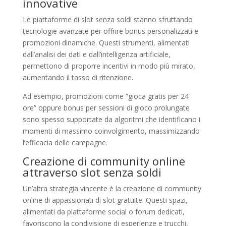
innovative
Le piattaforme di slot senza soldi stanno sfruttando
tecnologie avanzate per offrire bonus personalizzati e
promozioni dinamiche. Questi strumenti, alimentati
dall’analisi dei dati e dall’intelligenza artificiale,
permettono di proporre incentivi in modo più mirato,
aumentando il tasso di ritenzione.
Ad esempio, promozioni come “gioca gratis per 24
ore” oppure bonus per sessioni di gioco prolungate
sono spesso supportate da algoritmi che identificano i
momenti di massimo coinvolgimento, massimizzando
l’efficacia delle campagne.
Creazione di community online
attraverso slot senza soldi
Un’altra strategia vincente è la creazione di community
online di appassionati di slot gratuite. Questi spazi,
alimentati da piattaforme social o forum dedicati,
favoriscono la condivisione di esperienze e trucchi,