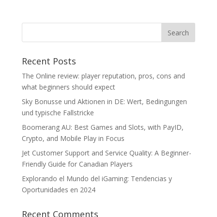
Recent Posts
The Online review: player reputation, pros, cons and
what beginners should expect
Sky Bonusse und Aktionen in DE: Wert, Bedingungen
und typische Fallstricke
Boomerang AU: Best Games and Slots, with PayID,
Crypto, and Mobile Play in Focus
Jet Customer Support and Service Quality: A Beginner-
Friendly Guide for Canadian Players
Explorando el Mundo del iGaming: Tendencias y
Oportunidades en 2024
Recent Comments