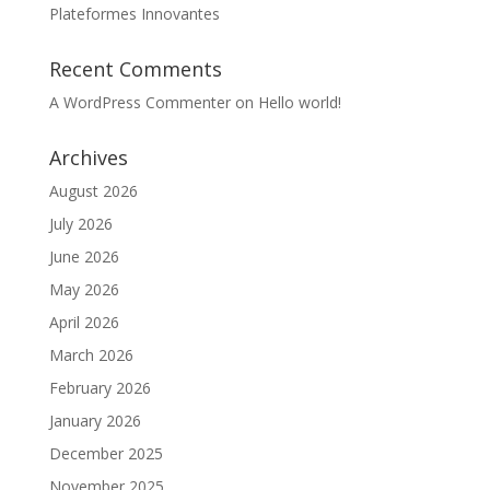
Plateformes Innovantes
Recent Comments
A WordPress Commenter
on
Hello world!
Archives
August 2026
July 2026
June 2026
May 2026
April 2026
March 2026
February 2026
January 2026
December 2025
November 2025