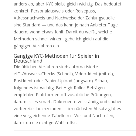
anders ab, aber KYC bleibt gleich wichtig. Das bedeutet
konkret: Personalausweis oder Reisepass,
Adressnachweis und Nachweise der Zahlungsquelle
sind Standard — und das kann je nach Anbieter Tage
dauern, wenn etwas fehlt. Damit du weißt, welche
Methoden schnell wirken, gehe ich gleich auf die
gängigen Verfahren ein.
Gängige KYC-Methoden für Spieler in
Deutschland
Die üblichen Verfahren sind: automatisierte
eID-/Ausweis-Checks (Schnell), Video-Ident (mittel),
PostIdent oder Papier-Upload (langsam). Schau,
folgendes ist wichtig: Bei High-Roller-Beträgen
empfehlen Plattformen oft zusätzliche Prüfungen,
darum ist es smart, Dokumente vollständig und sauber
vorbereitet hochzuladen — im nächsten Absatz gibt es
eine vergleichende Tabelle mit Vor- und Nachteilen,
damit du die richtige Wahl triffst.