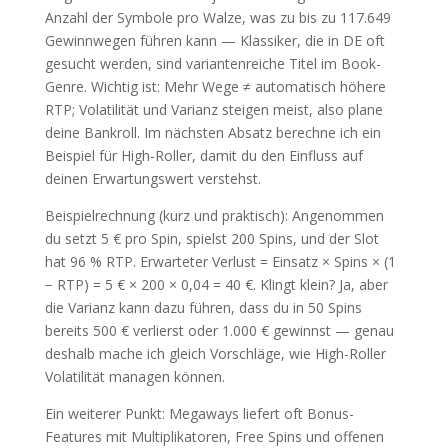
Anzahl der Symbole pro Walze, was zu bis zu 117.649
Gewinnwegen führen kann — Klassiker, die in DE oft
gesucht werden, sind variantenreiche Titel im Book-
Genre. Wichtig ist: Mehr Wege ≠ automatisch höhere
RTP; Volatilität und Varianz steigen meist, also plane
deine Bankroll. Im nächsten Absatz berechne ich ein
Beispiel für High-Roller, damit du den Einfluss auf
deinen Erwartungswert verstehst.
Beispielrechnung (kurz und praktisch): Angenommen
du setzt 5 € pro Spin, spielst 200 Spins, und der Slot
hat 96 % RTP. Erwarteter Verlust = Einsatz × Spins × (1
− RTP) = 5 € × 200 × 0,04 = 40 €. Klingt klein? Ja, aber
die Varianz kann dazu führen, dass du in 50 Spins
bereits 500 € verlierst oder 1.000 € gewinnst — genau
deshalb mache ich gleich Vorschläge, wie High-Roller
Volatilität managen können.
Ein weiterer Punkt: Megaways liefert oft Bonus-
Features mit Multiplikatoren, Free Spins und offenen