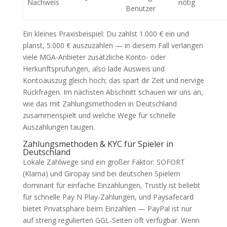
Nachweis
nötig
Benutzer
Ein kleines Praxisbeispiel: Du zahlst 1.000 € ein und
planst, 5.000 € auszuzahlen — in diesem Fall verlangen
viele MGA-Anbieter zusätzliche Konto- oder
Herkunftsprüfungen, also lade Ausweis und
Kontoauszug gleich hoch; das spart dir Zeit und nervige
Rückfragen. Im nächsten Abschnitt schauen wir uns an,
wie das mit Zahlungsmethoden in Deutschland
zusammenspielt und welche Wege für schnelle
Auszahlungen taugen.
Zahlungsmethoden & KYC für Spieler in
Deutschland
Lokale Zahlwege sind ein großer Faktor: SOFORT
(Klarna) und Giropay sind bei deutschen Spielern
dominant für einfache Einzahlungen, Trustly ist beliebt
für schnelle Pay N Play‑Zahlungen, und Paysafecard
bietet Privatsphäre beim Einzahlen — PayPal ist nur
auf streng regulierten GGL‑Seiten oft verfügbar. Wenn