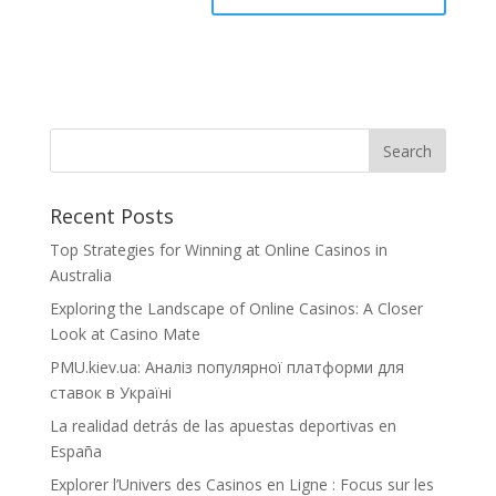
Recent Posts
Top Strategies for Winning at Online Casinos in
Australia
Exploring the Landscape of Online Casinos: A Closer
Look at Casino Mate
PMU.kiev.ua: Аналіз популярної платформи для
ставок в Україні
La realidad detrás de las apuestas deportivas en
España
Explorer l’Univers des Casinos en Ligne : Focus sur les