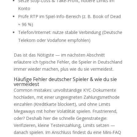
Setze Stop-Loss & Take-Profit, notiere Limits im
Konto
Prüfe RTP im Spiel-Info-Bereich (z. B. Book of Dead
≈ 96 %)
Telefon/Internet: nutze stabile Verbindung (Deutsche
Telekom oder Vodafone empfohlen)
Das ist das Nötigste — im nächsten Abschnitt
erläutere ich typische Fehler, die Spieler in Deutschland
immer wieder machen, plus wie du sie vermeidest.
Häufige Fehler deutscher Spieler & wie du sie
vermeidest
Common mistakes: unvollständige KYC-Dokumente
hochladen, mit einer ungeeigneten Zahlungsmethode
einzahlen (Kreditkarte blockiert), und ohne Limits
Megaways mit hoher Volatilität spielen. Frustrierend,
oder? Deshalb hier die schnelle Gegenstrategie:
Verifizieren, kleine Testeinzahlung, Limits setzen —
danach spielen. Im Anschluss findest du eine Mini-FAQ