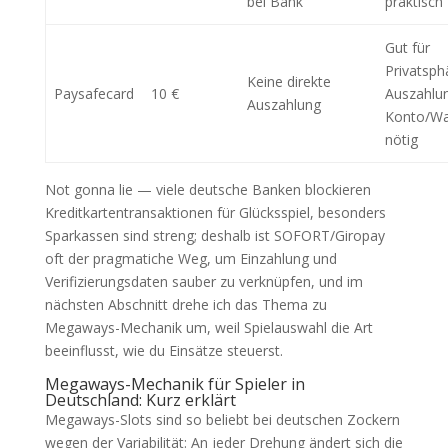
bei Bank
praktisch
Gut für
Privatsph
Keine direkte
Paysafecard
10 €
Auszahlun
Auszahlung
Konto/Wa
nötig
Not gonna lie — viele deutsche Banken blockieren
Kreditkartentransaktionen für Glücksspiel, besonders
Sparkassen sind streng; deshalb ist SOFORT/Giropay
oft der pragmatiche Weg, um Einzahlung und
Verifizierungsdaten sauber zu verknüpfen, und im
nächsten Abschnitt drehe ich das Thema zu
Megaways-Mechanik um, weil Spielauswahl die Art
beeinflusst, wie du Einsätze steuerst.
Megaways-Mechanik für Spieler in
Deutschland: Kurz erklärt
Megaways-Slots sind so beliebt bei deutschen Zockern
wegen der Variabilität: An jeder Drehung ändert sich die