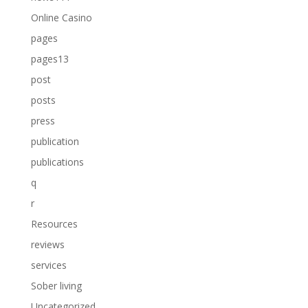
Online Casino
pages
pages13
post
posts
press
publication
publications
q
r
Resources
reviews
services
Sober living
Uncategorized