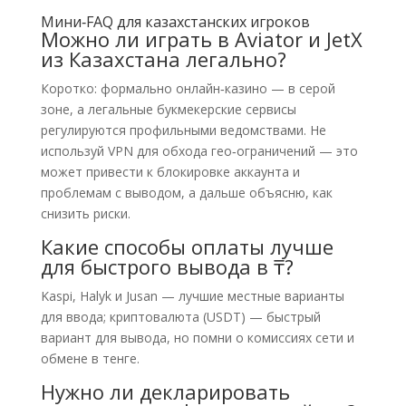
Мини‑FAQ для казахстанских игроков
Можно ли играть в Aviator и JetX
из Казахстана легально?
Коротко: формально онлайн‑казино — в серой
зоне, а легальные букмекерские сервисы
регулируются профильными ведомствами. Не
используй VPN для обхода гео‑ограничений — это
может привести к блокировке аккаунта и
проблемам с выводом, а дальше объясню, как
снизить риски.
Какие способы оплаты лучше
для быстрого вывода в ₸?
Kaspi, Halyk и Jusan — лучшие местные варианты
для ввода; криптовалюта (USDT) — быстрый
вариант для вывода, но помни о комиссиях сети и
обмене в тенге.
Нужно ли декларировать