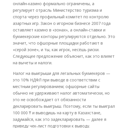
онлайн‑казино формально ограничены, а
регулирует отрасль Министерство туризма и
спорта через профильный комитет по контролю
азартных игр. Закон о игорном бизнесе 2007 года
оставляет казино в «зонах», а онлайн‑ставки и
букмекерские конторы регулируются отдельно. Это
значит, что офшорные площадки работают в
«серой зоне», и ты, как игрок, несёшь риски.
Следующее предложение объяснит, как это влияет
на вычеты и налоги.
Налог на выигрыши для легальных букмекеров —
это 10% НДФЛ при выводе в соответствии с
местным регулированием; офшорные сайты
обычно не удерживают налог автоматически, но
это не освобождает от обязанности
декларировать выигрыш. Поэтому, если ты выиграл
100 000 ₸ и выводишь на карту в Казахстане,
задумайся, как это задекларировать — далее я
приведу чек‑лист подготовки к выводу.