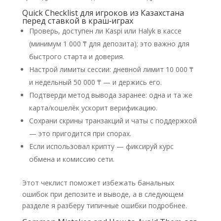
Quick Checklist для игроков из Казахстана
перед ставкой в краш‑играх
Проверь, доступен ли Kaspi или Halyk в кассе
(минимум 1 000 ₸ для депозита); это важно для
быстрого старта и доверия.
Настрой лимиты сессии: дневной лимит 10 000 ₸
и недельный 50 000 ₸ — и держись его.
Подтверди метод вывода заранее: одна и та же
карта/кошелёк ускорит верификацию.
Сохрани скрины транзакций и чаты с поддержкой
— это пригодится при спорах.
Если использовал крипту — фиксируй курс
обмена и комиссию сети.
Этот чеклист поможет избежать банальных
ошибок при депозите и выводе, а в следующем
разделе я разберу типичные ошибки подробнее.