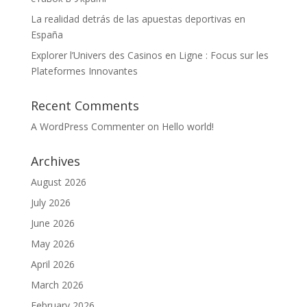
La realidad detrás de las apuestas deportivas en
España
Explorer l’Univers des Casinos en Ligne : Focus sur les
Plateformes Innovantes
Recent Comments
A WordPress Commenter
on
Hello world!
Archives
August 2026
July 2026
June 2026
May 2026
April 2026
March 2026
February 2026