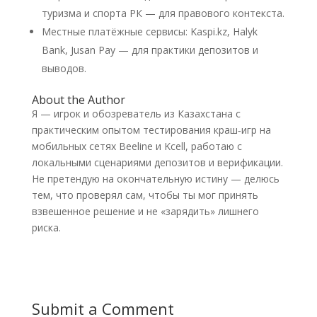
туризма и спорта РК — для правового контекста.
Местные платёжные сервисы: Kaspi.kz, Halyk
Bank, Jusan Pay — для практики депозитов и
выводов.
About the Author
Я — игрок и обозреватель из Казахстана с
практическим опытом тестирования краш‑игр на
мобильных сетях Beeline и Kcell, работаю с
локальными сценариями депозитов и верификации.
Не претендую на окончательную истину — делюсь
тем, что проверял сам, чтобы ты мог принять
взвешенное решение и не «зарядить» лишнего
риска.
Submit a Comment