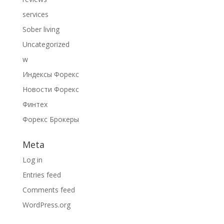
services
Sober living
Uncategorized
w
Индексы Форекс
Новости Форекс
Финтех
Форекс Брокеры
Meta
Log in
Entries feed
Comments feed
WordPress.org