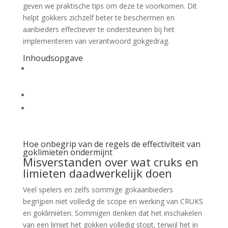
geven we praktische tips om deze te voorkomen. Dit
helpt gokkers zichzelf beter te beschermen en
aanbieders effectiever te ondersteunen bij het
implementeren van verantwoord gokgedrag.
Inhoudsopgave
Hoe onbegrip van de regels de effectiviteit van
goklimieten ondermijnt
Praktische valkuilen bij het instellen van limieten
Psychologische factoren die bijdragen aan het niet
naleven van goklimieten
Hoe onbegrip van de regels de effectiviteit van
goklimieten ondermijnt
Misverstanden over wat cruks en
limieten daadwerkelijk doen
Veel spelers en zelfs sommige gokaanbieders
begrijpen niet volledig de scope en werking van CRUKS
en goklimieten. Sommigen denken dat het inschakelen
van een limiet het gokken volledig stopt, terwijl het in