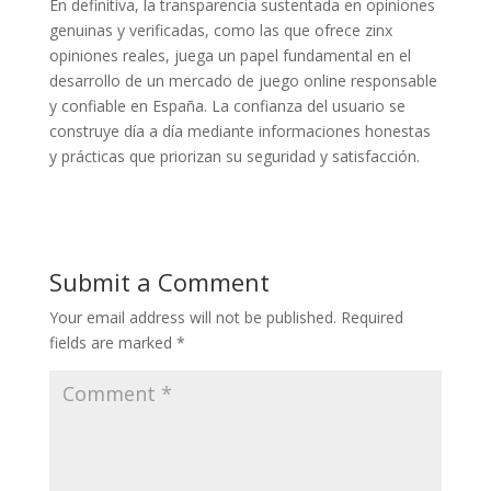
En definitiva, la transparencia sustentada en opiniones
genuinas y verificadas, como las que ofrece zinx
opiniones reales, juega un papel fundamental en el
desarrollo de un mercado de juego online responsable
y confiable en España. La confianza del usuario se
construye día a día mediante informaciones honestas
y prácticas que priorizan su seguridad y satisfacción.
Submit a Comment
Your email address will not be published.
Required
fields are marked
*