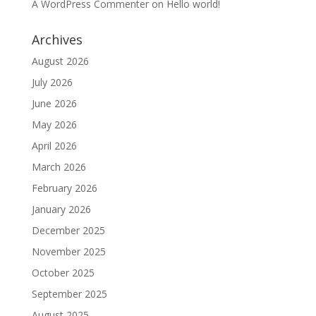
A WordPress Commenter
on
Hello world!
Archives
August 2026
July 2026
June 2026
May 2026
April 2026
March 2026
February 2026
January 2026
December 2025
November 2025
October 2025
September 2025
August 2025