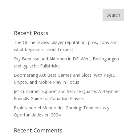
Recent Posts
The Online review: player reputation, pros, cons and
what beginners should expect
Sky Bonusse und Aktionen in DE: Wert, Bedingungen
und typische Fallstricke
Boomerang AU: Best Games and Slots, with PayID,
Crypto, and Mobile Play in Focus
Jet Customer Support and Service Quality: A Beginner-
Friendly Guide for Canadian Players
Explorando el Mundo del iGaming: Tendencias y
Oportunidades en 2024
Recent Comments