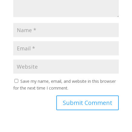
Save my name, email, and website in this browser
for the next time I comment.