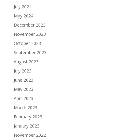
July 2024
May 2024
December 2023
November 2023
October 2023
September 2023
August 2023
July 2023
June 2023
May 2023
April 2023
March 2023
February 2023
January 2023
November 2022