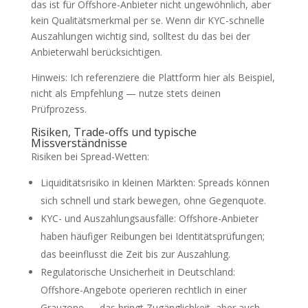
das ist für Offshore-Anbieter nicht ungewöhnlich, aber
kein Qualitätsmerkmal per se. Wenn dir KYC-schnelle
Auszahlungen wichtig sind, solltest du das bei der
Anbieterwahl berücksichtigen.
Hinweis: Ich referenziere die Plattform hier als Beispiel,
nicht als Empfehlung — nutze stets deinen
Prüfprozess.
Risiken, Trade-offs und typische
Missverständnisse
Risiken bei Spread-Wetten:
Liquiditätsrisiko in kleinen Märkten: Spreads können
sich schnell und stark bewegen, ohne Gegenquote.
KYC- und Auszahlungsausfälle: Offshore-Anbieter
haben häufiger Reibungen bei Identitätsprüfungen;
das beeinflusst die Zeit bis zur Auszahlung.
Regulatorische Unsicherheit in Deutschland:
Offshore-Angebote operieren rechtlich in einer
Grauzone — das bringt Zugänglichkeit, aber auch