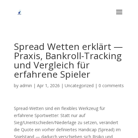
Spread Wetten erklärt —
Praxis, Bankroll-Tracking
und Vergleich für
erfahrene Spieler
by
admin
|
Apr 1, 2026
|
Uncategorized
|
0 comments
Spread-Wetten sind ein flexibles Werkzeug für
erfahrene Sportwetter: Statt nur auf
Sieg/Unentschieden/Niederlage zu setzen, verändert
die Quote ein vorher definiertes Handicap (Spread) im
Spielstand — dadurch verschieben sich Risiko und