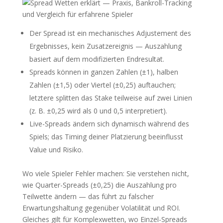
Der Spread ist ein mechanisches Adjustement des
Ergebnisses, kein Zusatzereignis — Auszahlung
basiert auf dem modifizierten Endresultat.
Spreads können in ganzen Zahlen (±1), halben
Zahlen (±1,5) oder Viertel (±0,25) auftauchen;
letztere splitten das Stake teilweise auf zwei Linien
(z. B. ±0,25 wird als 0 und 0,5 interpretiert).
Live-Spreads ändern sich dynamisch während des
Spiels; das Timing deiner Platzierung beeinflusst
Value und Risiko.
Wo viele Spieler Fehler machen: Sie verstehen nicht,
wie Quarter-Spreads (±0,25) die Auszahlung pro
Teilwette ändern — das führt zu falscher
Erwartungshaltung gegenüber Volatilität und ROI.
Gleiches gilt für Komplexwetten, wo Einzel-Spreads