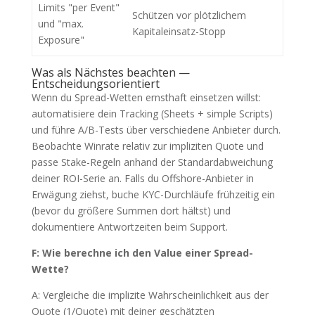
Limits "per Event"
Schützen vor plötzlichem
und "max.
Kapitaleinsatz-Stopp
Exposure"
Was als Nächstes beachten —
Entscheidungsorientiert
Wenn du Spread-Wetten ernsthaft einsetzen willst:
automatisiere dein Tracking (Sheets + simple Scripts)
und führe A/B-Tests über verschiedene Anbieter durch.
Beobachte Winrate relativ zur impliziten Quote und
passe Stake-Regeln anhand der Standardabweichung
deiner ROI-Serie an. Falls du Offshore-Anbieter in
Erwägung ziehst, buche KYC-Durchläufe frühzeitig ein
(bevor du größere Summen dort hältst) und
dokumentiere Antwortzeiten beim Support.
F: Wie berechne ich den Value einer Spread-
Wette?
A: Vergleiche die implizite Wahrscheinlichkeit aus der
Quote (1/Quote) mit deiner geschätzten