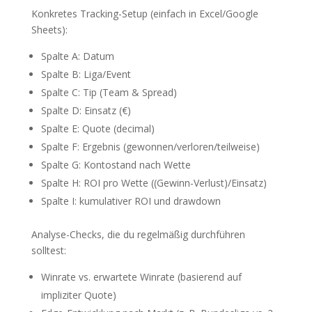
Konkretes Tracking-Setup (einfach in Excel/Google
Sheets):
Spalte A: Datum
Spalte B: Liga/Event
Spalte C: Tip (Team & Spread)
Spalte D: Einsatz (€)
Spalte E: Quote (decimal)
Spalte F: Ergebnis (gewonnen/verloren/teilweise)
Spalte G: Kontostand nach Wette
Spalte H: ROI pro Wette ((Gewinn-Verlust)/Einsatz)
Spalte I: kumulativer ROI und drawdown
Analyse-Checks, die du regelmäßig durchführen
solltest:
Winrate vs. erwartete Winrate (basierend auf
impliziter Quote)