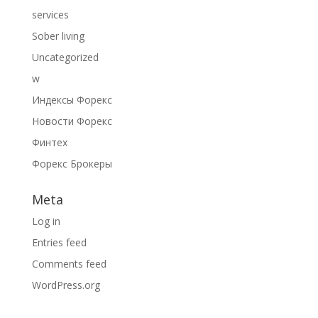
services
Sober living
Uncategorized
w
Индексы Форекс
Новости Форекс
Финтех
Форекс Брокеры
Meta
Log in
Entries feed
Comments feed
WordPress.org