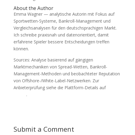
About the Author
Emma Wagner — analytische Autorin mit Fokus auf
Sportwetten-Systeme, Bankroll-Management und
Vergleichsanalysen für den deutschsprachigen Markt.
Ich schreibe praxisnah und datenorientiert, damit
erfahrene Spieler bessere Entscheidungen treffen
können.
Sources: Analyse basierend auf gängigen
Marktmechaniken von Spread-Wetten, Bankroll-
Management-Methoden und beobachteter Reputation
von Offshore-/White-Label-Netzwerken. Zur
Anbieterprüfung siehe die Plattform-Details auf
mr-
punter
.
Submit a Comment