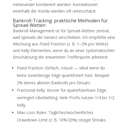
miteinander kombiniert werden: Korrelationen
innerhalb der Kombi werden oft unterschätzt.
Bankroll-Tracking: praktische Methoden für
Spread-Wetten
Bankroll-Management ist für Spread-Wetten zentral,
weil Spreads die Varianz verschieben. Ich empfehle eine
Mischung aus Fixed-Fraction (z. B. 1–2% pro Wette)
und Kelly-Elementen, wenn du an einer systematischen
Einschätzung der erwarteten Trefferquote arbeitest.
Fixed-Fraction: Einfach, robust — ideal wenn du
keine zuverlässige Edge quantifiziert hast. Beispiel:
2% deines aktiven Bankrolls pro Einsatz.
Fractional Kelly: Besser für quantifizierbare Edge;
verringert Überbetting. Viele Profis nutzen 1/4 bis 1/2
Kelly.
Max-Loss Rules: Tägliches/wöchentliches
Drawdown-Limit (z. B. 10%/20%) stoppt Streaks.