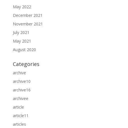
May 2022
December 2021
November 2021
July 2021
May 2021
August 2020
Categories
archive
archive10
archive16
archivee
article
article11
articles