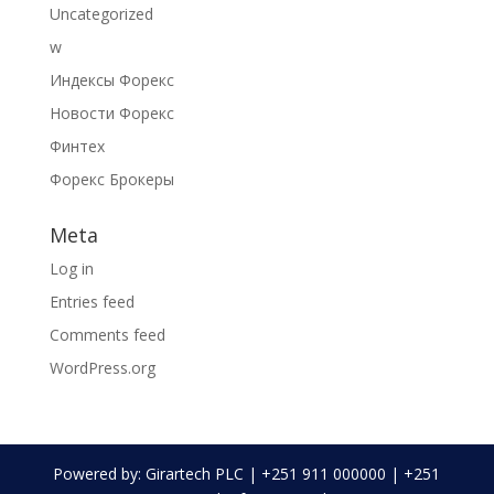
Uncategorized
w
Индексы Форекс
Новости Форекс
Финтех
Форекс Брокеры
Meta
Log in
Entries feed
Comments feed
WordPress.org
Powered by: Girartech PLC | +251 911 000000 | +251