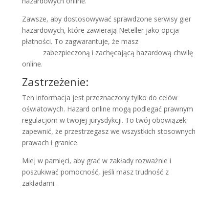
hazardowych online.
Zawsze, aby dostosowywać sprawdzone serwisy gier
hazardowych, które zawierają Neteller jako opcja
płatności. To zagwarantuje, że masz
najlepsze kasyna
online
zabezpieczoną i zachęcającą hazardową chwilę
online.
Zastrzeżenie:
Ten informacja jest przeznaczony tylko do celów
oświatowych. Hazard online mogą podlegać prawnym
regulacjom w twojej jurysdykcji. To twój obowiązek
zapewnić, że przestrzegasz we wszystkich stosownych
prawach i granice.
Miej w pamięci, aby grać w zakłady rozważnie i
poszukiwać pomocność, jeśli masz trudność z
zakładami.