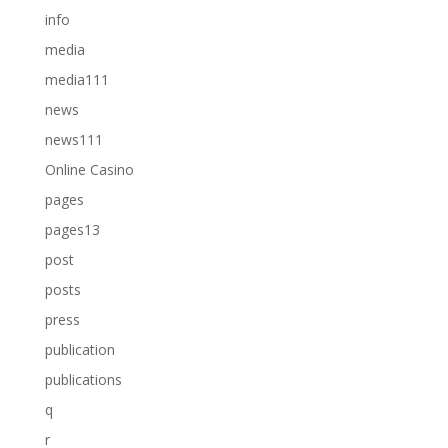
info
media
media111
news
news111
Online Casino
pages
pages13
post
posts
press
publication
publications
q
r