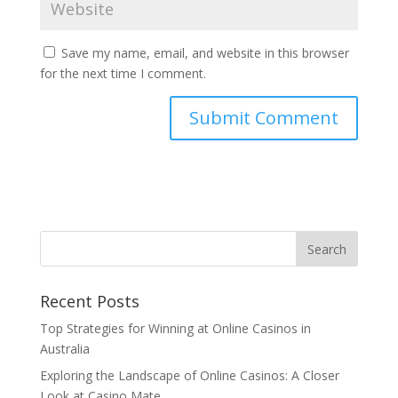
Save my name, email, and website in this browser
for the next time I comment.
Recent Posts
Top Strategies for Winning at Online Casinos in
Australia
Exploring the Landscape of Online Casinos: A Closer
Look at Casino Mate