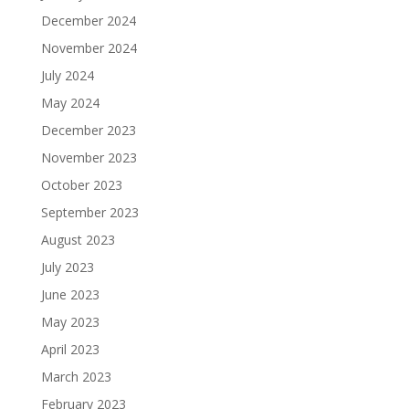
December 2024
November 2024
July 2024
May 2024
December 2023
November 2023
October 2023
September 2023
August 2023
July 2023
June 2023
May 2023
April 2023
March 2023
February 2023