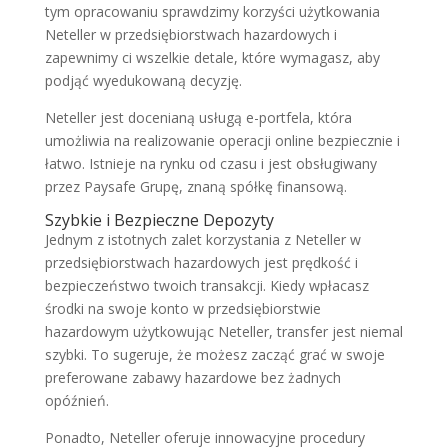
tym opracowaniu sprawdzimy korzyści użytkowania
Neteller w przedsiębiorstwach hazardowych i
zapewnimy ci wszelkie
detale, które wymagasz, aby
podjąć wyedukowaną decyzję.
Neteller jest docenianą usługą e-portfela, która
umożliwia na realizowanie operacji online bezpiecznie i
łatwo. Istnieje na rynku od czasu i jest obsługiwany
przez Paysafe Grupę, znaną spółkę finansową.
Szybkie i Bezpieczne Depozyty
Jednym z istotnych zalet korzystania z Neteller w
przedsiębiorstwach hazardowych jest prędkość i
bezpieczeństwo twoich transakcji. Kiedy wpłacasz
środki na swoje konto w przedsiębiorstwie
hazardowym użytkowując Neteller, transfer jest niemal
szybki. To sugeruje, że możesz zacząć grać w swoje
preferowane zabawy hazardowe bez żadnych
opóźnień.
Ponadto, Neteller oferuje innowacyjne procedury