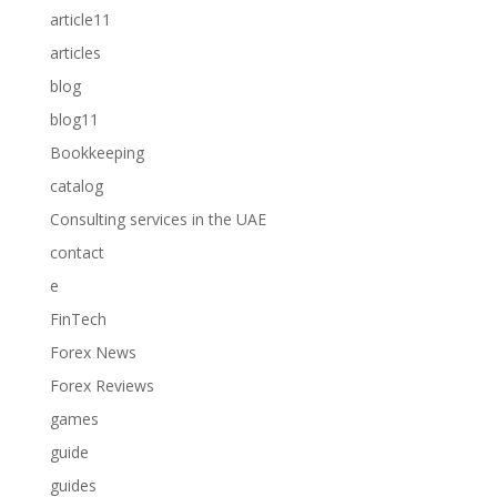
article11
articles
blog
blog11
Bookkeeping
catalog
Consulting services in the UAE
contact
e
FinTech
Forex News
Forex Reviews
games
guide
guides