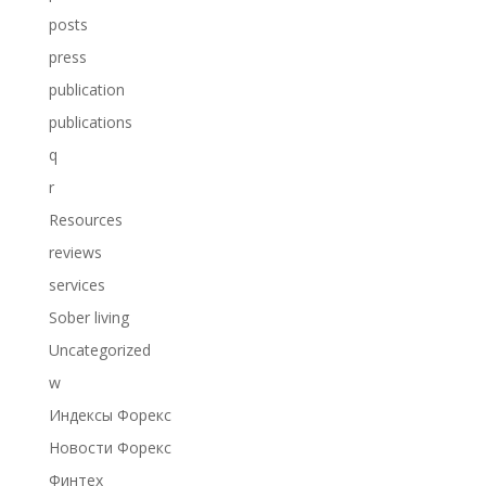
posts
press
publication
publications
q
r
Resources
reviews
services
Sober living
Uncategorized
w
Индексы Форекс
Новости Форекс
Финтех