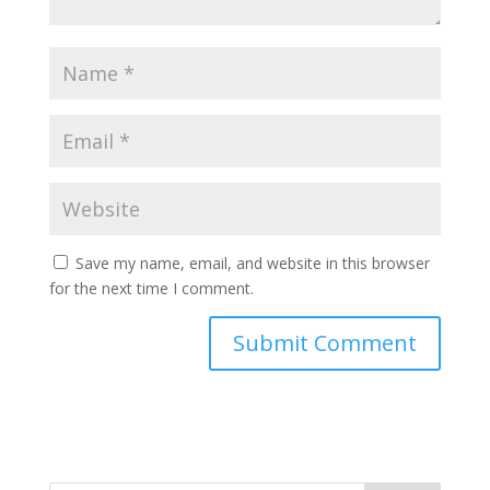
Save my name, email, and website in this browser
for the next time I comment.