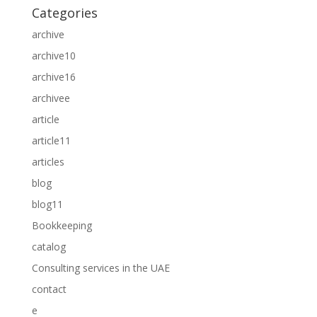
Categories
archive
archive10
archive16
archivee
article
article11
articles
blog
blog11
Bookkeeping
catalog
Consulting services in the UAE
contact
e