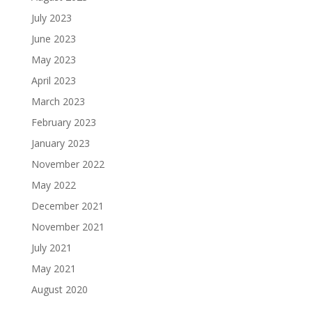
July 2023
June 2023
May 2023
April 2023
March 2023
February 2023
January 2023
November 2022
May 2022
December 2021
November 2021
July 2021
May 2021
August 2020