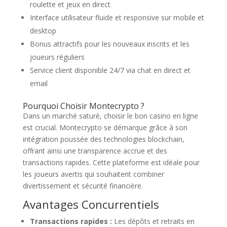
roulette et jeux en direct
Interface utilisateur fluide et responsive sur mobile et
desktop
Bonus attractifs pour les nouveaux inscrits et les
joueurs réguliers
Service client disponible 24/7 via chat en direct et
email
Pourquoi Choisir Montecrypto ?
Dans un marché saturé, choisir le bon casino en ligne
est crucial. Montecrypto se démarque grâce à son
intégration poussée des technologies blockchain,
offrant ainsi une transparence accrue et des
transactions rapides. Cette plateforme est idéale pour
les joueurs avertis qui souhaitent combiner
divertissement et sécurité financière.
Avantages Concurrentiels
Transactions rapides :
Les dépôts et retraits en