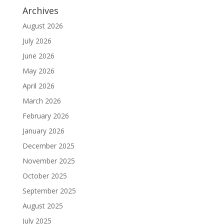
Archives
August 2026
July 2026
June 2026
May 2026
April 2026
March 2026
February 2026
January 2026
December 2025
November 2025
October 2025
September 2025
August 2025
July 2025