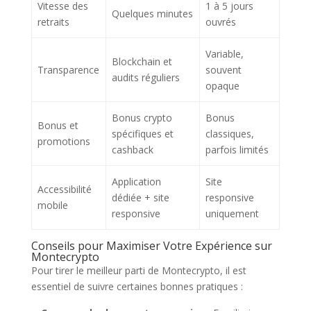
Vitesse des
1 à 5 jours
Quelques minutes
retraits
ouvrés
Variable,
Blockchain et
Transparence
souvent
audits réguliers
opaque
Bonus crypto
Bonus
Bonus et
spécifiques et
classiques,
promotions
cashback
parfois limités
Application
Site
Accessibilité
dédiée + site
responsive
mobile
responsive
uniquement
Conseils pour Maximiser Votre Expérience sur
Montecrypto
Pour tirer le meilleur parti de Montecrypto, il est
essentiel de suivre certaines bonnes pratiques :