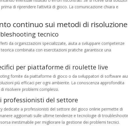
tando eventuali risultati o errori riscontrati. Se si riceve una soluzio
rima di riprendere l’attività di gioco. La comunicazione chiara e
o continuo sui metodi di risoluzione
ubleshooting tecnico
offerti da organizzazioni specializzate, aiuta a sviluppare competenze
e teorica combinata con esercitazioni pratiche garantisce una
ifici per piattaforme di roulette live
ooting fornite da piattaforme di gioco o da sviluppatori di software aiu
 soluzioni più efficaci per ogni ambiente. La conoscenza approfondita
à di risolvere problemi complessi.
 professionisti del settore
y dedicate a professionisti del settore del gioco online permette di
manere aggiornati sulle ultime tendenze e tecnologie di troubleshooti
rsa inestimabile per migliorare la gestione dei problemi tecnici.