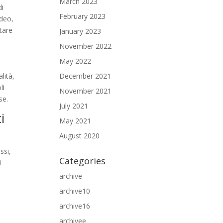
March 2023
di
February 2023
ideo,
utare
January 2023
November 2022
May 2022
lità,
December 2021
li
November 2021
se.
July 2021
i
May 2021
August 2020
ssi,
Categories
i
archive
archive10
archive16
archivee