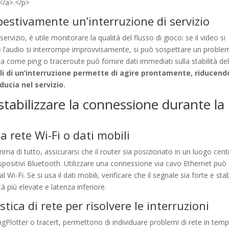
</a>.</p>
pestivamente un’interruzione di servizio
vizio, è utile monitorare la qualità del flusso di gioco: se il video si
 se l’audio si interrompe improvvisamente, si può sospettare un proble
ica come ping o traceroute può fornire dati immediati sulla stabilità del
li di un’interruzione permette di agire prontamente, riducendo
ducia nel servizio.
tabilizzare la connessione durante la
a rete Wi-Fi o dati mobili
ima di tutto, assicurarsi che il router sia posizionato in un luogo cent
positivi Bluetooth. Utilizzare una connessione via cavo Ethernet può
l Wi-Fi. Se si usa il dati mobili, verificare che il segnale sia forte e stab
 più elevate e latenza inferiore.
tica di rete per risolvere le interruzioni
ngPlotter o tracert, permettono di individuare problemi di rete in tem