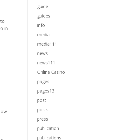
guide
guides
rto
info
ro in
media
media111
news
news111
Online Casino
pages
pages13
post
posts
llow-
press
publication
publications