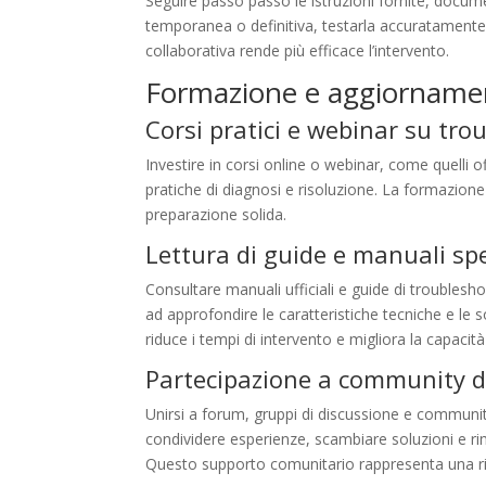
Seguire passo passo le istruzioni fornite, documen
temporanea o definitiva, testarla accuratamente p
collaborativa rende più efficace l’intervento.
Formazione e aggiornament
Corsi pratici e webinar su tro
Investire in corsi online o webinar, come quelli 
pratiche di diagnosi e risoluzione. La formazion
preparazione solida.
Lettura di guide e manuali spec
Consultare manuali ufficiali e guide di troublesh
ad approfondire le caratteristiche tecniche e le
riduce i tempi di intervento e migliora la capacit
Partecipazione a community di
Unirsi a forum, gruppi di discussione e communit
condividere esperienze, scambiare soluzioni e ri
Questo supporto comunitario rappresenta una riso