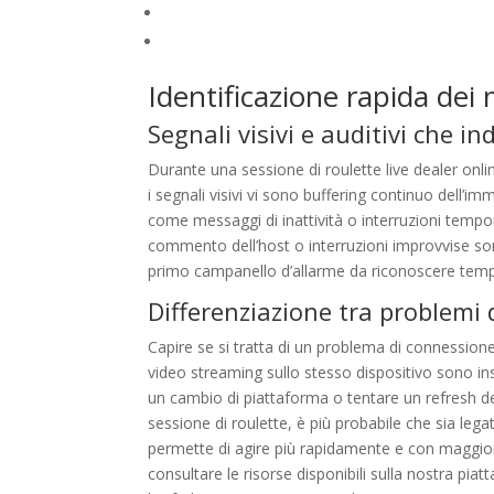
Strategie di comunicazione efficace con il sup
Formazione e aggiornamento continuo sui met
Identificazione rapida dei
Segnali visivi e auditivi che 
Durante una sessione di roulette live dealer onl
i segnali visivi vi sono buffering continuo dell’im
come messaggi di inattività o interruzioni tempora
commento dell’host o interruzioni improvvise son
primo campanello d’allarme da riconoscere temp
Differenziazione tra problemi
Capire se si tratta di un problema di connessione 
video streaming sullo stesso dispositivo sono inst
un cambio di piattaforma o tentare un refresh del
sessione di roulette, è più probabile che sia leg
permette di agire più rapidamente e con maggior
consultare le risorse disponibili sulla nostra pi