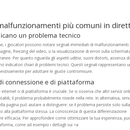
porto tecnico
odi di risoluzione
 malfunzionamenti più comuni in diret
indicano un problema tecnico
ine, i giocatori possono notare segnali immediati di malfunzionamenti.
magine, freezing del video, o la visualizzazione di errori sulla schermat
nee. Per quanto riguarda gli aspetti uditivi, suoni distorti, assenza di
o indicatori chiari di problemi tecnici. Questi segnali rappresentano 
estivamente per adottare le giuste contromisure.
 di connessione e di piattaforma
internet o di piattaforma è cruciale. Se si osserva che altri servizi onl
abili, il problema probabilmente risiede nella rete. In alternativa, sim
la pagina può aiutare a distinguere: se il problema persiste solo sull
ato alla piattaforma stessa. La conoscenza di questa differenziazione
e efficacia. Per approfondire come ottimizzare la tua esperienza, pu
attaforma, come ad esempio i dettagli sui <a