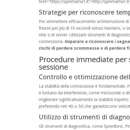
href=”https://spinmama1.it”>http://spinmama1.it
Strategie per riconoscere tem
Per ammettere efficacemente un’interruzione di ser
freeze per più di 10 secondi senza riavviarsi, o
rete o di server. Utilizzare strumenti di diagnost
connessione.
Imparare a riconoscere i segna
rischi di perdere scommesse o di perdere fi
Procedure immediate per s
sessione
Controllo e ottimizzazione dell
La stabilità della connessione è fondamentale. Pr
e lontano da interferenze, come microonde o dis
migliorare significativamente la stabilità rispetto a
preferendo reti 4G o 5G che garantiscono velocità
Utilizzo di strumenti di diagnos
Gli strumenti di diagnostica, come Speedtest, Pi