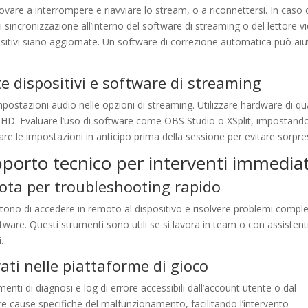
ovare a interrompere e riavviare lo stream, o a riconnettersi. In caso 
 sincronizzazione all’interno del software di streaming o del lettore v
positivi siano aggiornate. Un software di correzione automatica può ai
 dispositivi e software di streaming
postazioni audio nelle opzioni di streaming. Utilizzare hardware di qua
D. Evaluare l’uso di software come OBS Studio o XSplit, impostando
tare le impostazioni in anticipo prima della sessione per evitare sorpre
upporto tecnico per interventi immediat
mota per troubleshooting rapido
o di accedere in remoto al dispositivo e risolvere problemi comple
ware. Questi strumenti sono utili se si lavora in team o con assistent
.
ati nelle piattaforme di gioco
enti di diagnosi e log di errore accessibili dall’account utente o dal
are cause specifiche del malfunzionamento, facilitando l’intervento