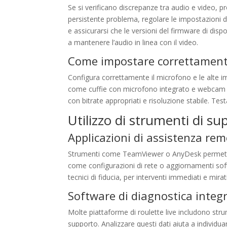
Se si verificano discrepanze tra audio e video, pr
persistente problema, regolare le impostazioni di
e assicurarsi che le versioni del firmware di dis
a mantenere l’audio in linea con il video.
Come impostare correttamente
Configura correttamente il microfono e le alte im
come cuffie con microfono integrato e webcam H
con bitrate appropriati e risoluzione stabile. Tes
Utilizzo di strumenti di s
Applicazioni di assistenza re
Strumenti come TeamViewer o AnyDesk permetton
come configurazioni di rete o aggiornamenti soft
tecnici di fiducia, per interventi immediati e mirati
Software di diagnostica integr
Molte piattaforme di roulette live includono strum
supporto. Analizzare questi dati aiuta a individu