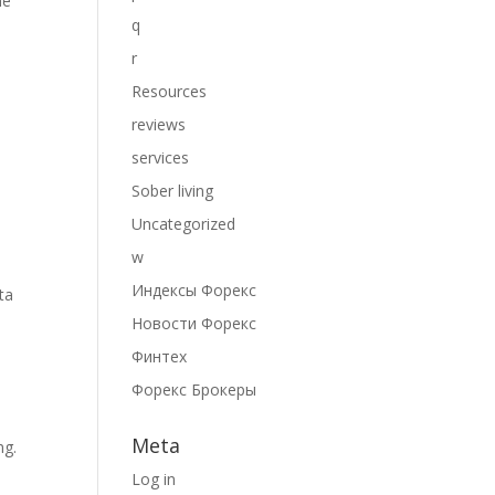
ne
q
r
Resources
reviews
services
Sober living
Uncategorized
w
Индексы Форекс
ta
Новости Форекс
Финтех
Форекс Брокеры
Meta
ng.
Log in