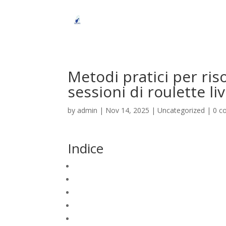
Metodi pratici per ris
sessioni di roulette li
by
admin
|
Nov 14, 2025
|
Uncategorized
|
0 c
Indice
Identificazione rapida dei malfunzionamenti pi
Procedure immediate per stabilizzare la conne
Metodi pratici per risolvere problemi di audio e
Utilizzo di strumenti di supporto tecnico per i
Preparare un ambiente di gioco affidabile per 