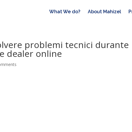
What We do?
About Mahizel
P
olvere problemi tecnici durante
ve dealer online
omments
ù comuni in diretta
ssione durante la sessione
 video in live streaming
nterventi immediati
minimizzare i problemi