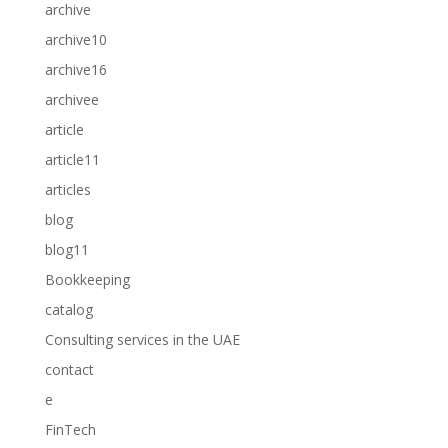
archive
archive10
archive16
archivee
article
article11
articles
blog
blog11
Bookkeeping
catalog
Consulting services in the UAE
contact
e
FinTech