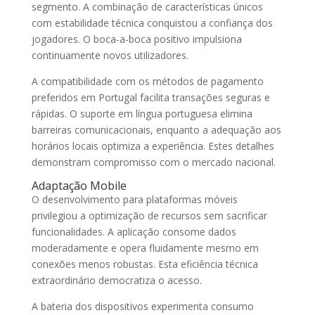
segmento. A combinação de características únicos
com estabilidade técnica conquistou a confiança dos
jogadores. O boca-a-boca positivo impulsiona
continuamente novos utilizadores.
A compatibilidade com os métodos de pagamento
preferidos em Portugal facilita transações seguras e
rápidas. O suporte em língua portuguesa elimina
barreiras comunicacionais, enquanto a adequação aos
horários locais optimiza a experiência. Estes detalhes
demonstram compromisso com o mercado nacional.
Adaptação Mobile
O desenvolvimento para plataformas móveis
privilegiou a optimização de recursos sem sacrificar
funcionalidades. A aplicação consome dados
moderadamente e opera fluidamente mesmo em
conexões menos robustas. Esta eficiência técnica
extraordinário democratiza o acesso.
A bateria dos dispositivos experimenta consumo