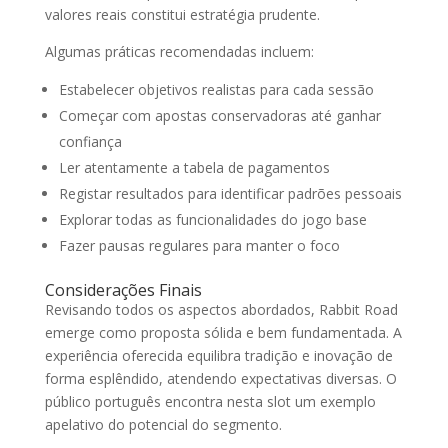
valores reais constitui estratégia prudente.
Algumas práticas recomendadas incluem:
Estabelecer objetivos realistas para cada sessão
Começar com apostas conservadoras até ganhar
confiança
Ler atentamente a tabela de pagamentos
Registar resultados para identificar padrões pessoais
Explorar todas as funcionalidades do jogo base
Fazer pausas regulares para manter o foco
Considerações Finais
Revisando todos os aspectos abordados, Rabbit Road
emerge como proposta sólida e bem fundamentada. A
experiência oferecida equilibra tradição e inovação de
forma esplêndido, atendendo expectativas diversas. O
público português encontra nesta slot um exemplo
apelativo do potencial do segmento.