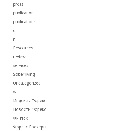
press
publication
publications
q
r
Resources
reviews
services
Sober living
Uncategorized
w
Индексы Форекс
Новости Форекс
Финтех
Форекс Брокеры