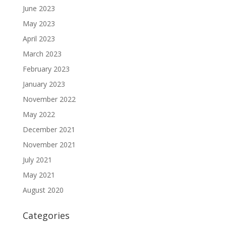
June 2023
May 2023
April 2023
March 2023
February 2023
January 2023
November 2022
May 2022
December 2021
November 2021
July 2021
May 2021
August 2020
Categories