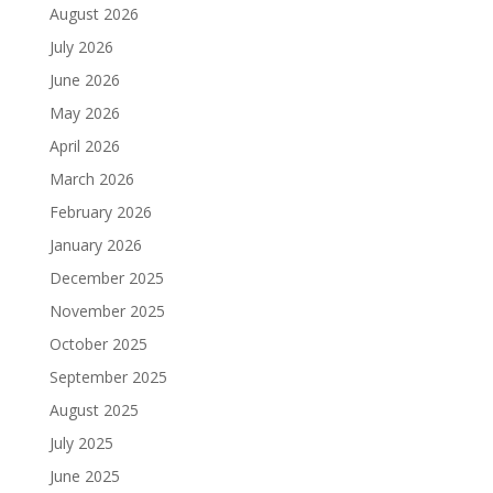
August 2026
July 2026
June 2026
May 2026
April 2026
March 2026
February 2026
January 2026
December 2025
November 2025
October 2025
September 2025
August 2025
July 2025
June 2025