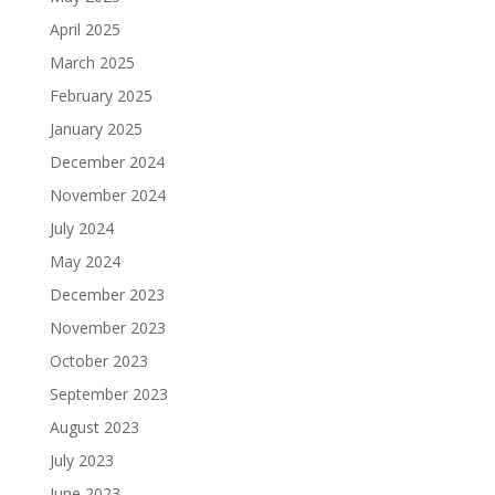
April 2025
March 2025
February 2025
January 2025
December 2024
November 2024
July 2024
May 2024
December 2023
November 2023
October 2023
September 2023
August 2023
July 2023
June 2023