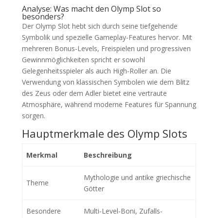
Analyse: Was macht den Olymp Slot so
besonders?
Der Olymp Slot hebt sich durch seine tiefgehende
Symbolik und spezielle Gameplay-Features hervor. Mit
mehreren Bonus-Levels, Freispielen und progressiven
Gewinnmöglichkeiten spricht er sowohl
Gelegenheitsspieler als auch High-Roller an. Die
Verwendung von klassischen Symbolen wie dem Blitz
des Zeus oder dem Adler bietet eine vertraute
Atmosphäre, während moderne Features für Spannung
sorgen.
Hauptmerkmale des Olymp Slots
Merkmal
Beschreibung
Mythologie und antike griechische
Theme
Götter
Besondere
Multi-Level-Boni, Zufalls-