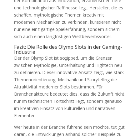
der Kombination aus Innovation, erzählerischer Tiefe
und technologischer Raffinesse liegt. Hersteller, die es
schaffen, mythologische Themen kreativ mit
modernen Mechaniken zu verbinden, kuratieren nicht
nur eine einzigartige Spielerfahrung, sondern sichern
sich auch einen langfristigen Wettbewerbsvorteil.
Fazit: Die Rolle des Olymp Slots in der Gaming-
Industrie
Der der Olymp Slot ist soz̥ipped, um die Grenzen
zwischen Mythologie, Unterhaltung und Hightech neu
zu definieren. Dieser innovative Ansatz zeigt, wie stark
Themenorientierung, Mechanik und Storytelling die
Attraktivität moderner Slots bestimmen. Für
Branchenakteure bedeutet dies, dass die Zukunft nicht
nur im technischen Fortschritt liegt, sondern genauso
im kreativen Einsatz von kulturellen und narrativen
Elementen.
Wer heute in der Branche führend sein möchte, tut gut
daran, die Entwicklungen anhand solcher Beispiele zu