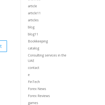
article
article11
articles
blog
blog11
Bookkeeping
catalog
Consulting services in the
UAE
contact
e
FinTech
Forex News
Forex Reviews
games