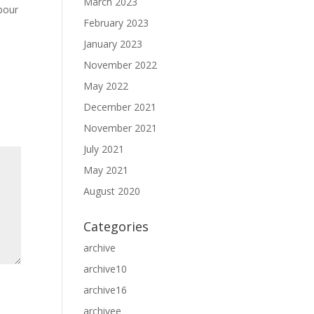
March 2023
 pour
February 2023
January 2023
November 2022
May 2022
December 2021
November 2021
July 2021
May 2021
August 2020
Categories
archive
archive10
archive16
archivee