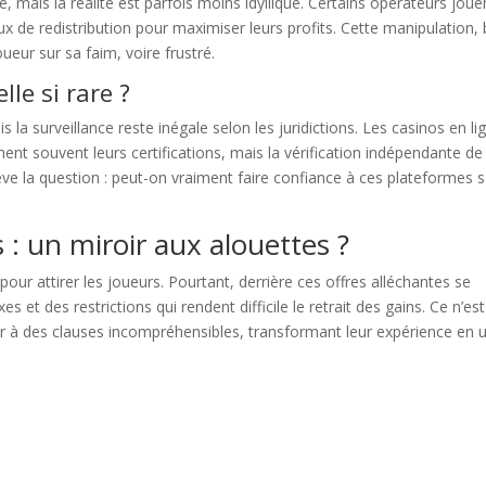
, mais la réalité est parfois moins idyllique. Certains opérateurs joue
aux de redistribution pour maximiser leurs profits. Cette manipulation, 
oueur sur sa faim, voire frustré.
le si rare ?
 la surveillance reste inégale selon les juridictions. Les casinos en li
nt souvent leurs certifications, mais la vérification indépendante de
ève la question : peut-on vraiment faire confiance à ces plateformes 
 : un miroir aux alouettes ?
our attirer les joueurs. Pourtant, derrière ces offres alléchantes se
et des restrictions qui rendent difficile le retrait des gains. Ce n’es
er à des clauses incompréhensibles, transformant leur expérience en 