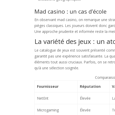
Mad casino : un cas d’école
En observant mad casino, on remarque une straté
pièges classiques. Les joueurs doivent donc garder
Une approche prudente et informée reste la meill
La variété des jeux : un at
Le catalogue de jeux est souvent présenté comme
garantit pas une expérience satisfaisante. La qual
éléments tout aussi cruciaux. Parfois, on se ret
qu’à une sélection soignée.
Comparaison
Fournisseur
Réputation
V
NetEnt
Élevée
L
Microgaming
Élevée
T