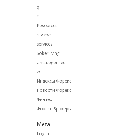
q
r
Resources
reviews
services
Sober living
Uncategorized
w
Индексы Форекс
Новости Форекс
Финтех
Форекс Брокеры
Meta
Log in