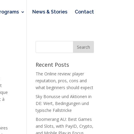
rograms
News & Stories
Contact
Recent Posts
The Online review: player
c
reputation, pros, cons and
nt
what beginners should expect
tique
Sky Bonusse und Aktionen in
t à
DE: Wert, Bedingungen und
typische Fallstricke
Boomerang AU: Best Games
and Slots, with PayID, Crypto,
ires
and Mobile Play in Focus