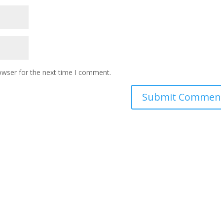
owser for the next time I comment.