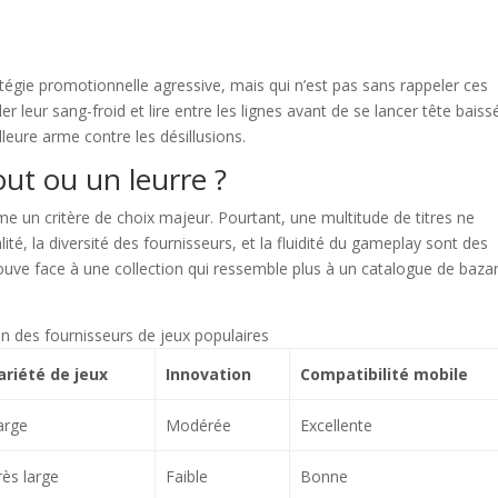
gie promotionnelle agressive, mais qui n’est pas sans rappeler ces
 leur sang-froid et lire entre les lignes avant de se lancer tête baiss
eure arme contre les désillusions.
out ou un leurre ?
 un critère de choix majeur. Pourtant, une multitude de titres ne
ité, la diversité des fournisseurs, et la fluidité du gameplay sont des
rouve face à une collection qui ressemble plus à un catalogue de baza
 des fournisseurs de jeux populaires
ariété de jeux
Innovation
Compatibilité mobile
arge
Modérée
Excellente
rès large
Faible
Bonne