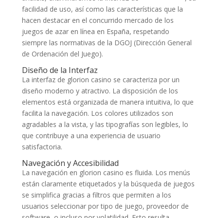
facilidad de uso, así como las características que la
hacen destacar en el concurrido mercado de los
juegos de azar en línea en España, respetando
siempre las normativas de la DGOJ (Dirección General
de Ordenación del Juego).
Diseño de la Interfaz
La interfaz de glorion casino se caracteriza por un
diseño moderno y atractivo. La disposición de los
elementos está organizada de manera intuitiva, lo que
facilita la navegación. Los colores utilizados son
agradables a la vista, y las tipografías son legibles, lo
que contribuye a una experiencia de usuario
satisfactoria.
Navegación y Accesibilidad
La navegación en glorion casino es fluida. Los menús
están claramente etiquetados y la búsqueda de juegos
se simplifica gracias a filtros que permiten a los
usuarios seleccionar por tipo de juego, proveedor de
software, o incluso por volatilidad. Esto resulta