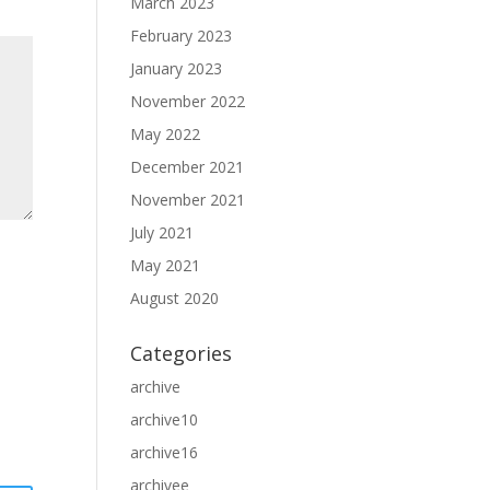
March 2023
February 2023
January 2023
November 2022
May 2022
December 2021
November 2021
July 2021
May 2021
August 2020
Categories
archive
archive10
archive16
archivee