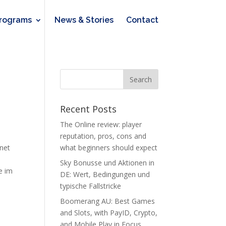
rograms
News & Stories
Contact
Recent Posts
The Online review: player
reputation, pros, cons and
gnet
what beginners should expect
Sky Bonusse und Aktionen in
e im
DE: Wert, Bedingungen und
typische Fallstricke
Boomerang AU: Best Games
and Slots, with PayID, Crypto,
and Mobile Play in Focus