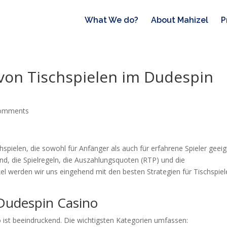
What We do?
About Mahizel
P
 von Tischspielen im Dudespin
comments
hspielen, die sowohl für Anfänger als auch für erfahrene Spieler geei
dend, die Spielregeln, die Auszahlungsquoten (RTP) und die
l werden wir uns eingehend mit den besten Strategien für Tischspiel
 Dudespin Casino
 ist beeindruckend. Die wichtigsten Kategorien umfassen: