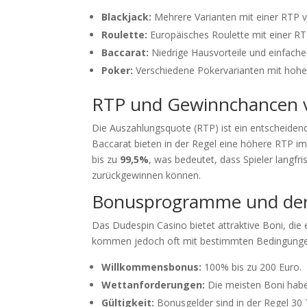
Blackjack:
Mehrere Varianten mit einer RTP v
Roulette:
Europäisches Roulette mit einer R
Baccarat:
Niedrige Hausvorteile und einfache
Poker:
Verschiedene Pokervarianten mit hohe
RTP und Gewinnchancen 
Die Auszahlungsquote (RTP) ist ein entscheidend
Baccarat bieten in der Regel eine höhere RTP im
bis zu
99,5%
, was bedeutet, dass Spieler langfri
zurückgewinnen können.
Bonusprogramme und de
Das Dudespin Casino bietet attraktive Boni, die 
kommen jedoch oft mit bestimmten Bedingungen
Willkommensbonus:
100% bis zu 200 Euro.
Wettanforderungen:
Die meisten Boni hab
Gültigkeit:
Bonusgelder sind in der Regel 30 