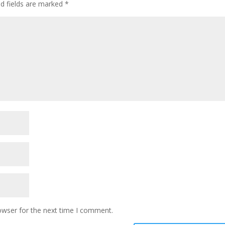
ed fields are marked
*
owser for the next time I comment.