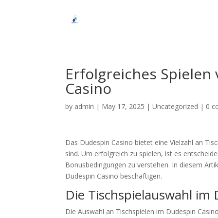
Erfolgreiches Spielen
Casino
by
admin
|
May 17, 2025
|
Uncategorized
|
0 
Das Dudespin Casino bietet eine Vielzahl an Tisc
sind. Um erfolgreich zu spielen, ist es entschei
Bonusbedingungen zu verstehen. In diesem Artike
Dudespin Casino beschäftigen.
Die Tischspielauswahl im
Die Auswahl an Tischspielen im Dudespin Casino