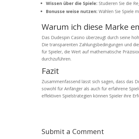
Wissen über die Spiele:
Studieren Sie die Reg
Bonusse weise nutzen:
Wählen Sie Spiele m
Warum ich diese Marke e
Das Dudespin Casino überzeugt durch seine hoh
Die transparenten Zahlungsbedingungen und die
für Spieler, die Wert auf mathematische Präzisio
durchzuführen.
Fazit
Zusammenfassend lässt sich sagen, dass das Dud
sowohl für Anfänger als auch für erfahrene Spi
effektiven Spielstrategien können Spieler ihre Er
Submit a Comment