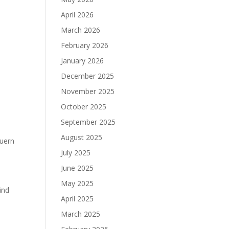
April 2026
March 2026
February 2026
January 2026
December 2025
November 2025
October 2025
September 2025
August 2025
auern
July 2025
June 2025
May 2025
ind
April 2025
March 2025