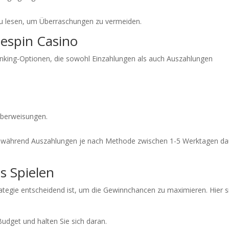
 zu lesen, um Überraschungen zu vermeiden.
espin Casino
anking-Optionen, die sowohl Einzahlungen als auch Auszahlungen
überweisungen.
r, während Auszahlungen je nach Methode zwischen 1-5 Werktagen d
es Spielen
trategie entscheidend ist, um die Gewinnchancen zu maximieren. Hier s
Budget und halten Sie sich daran.