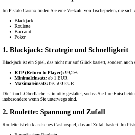
Im Pistolo Casino finden Sie eine Vielzahl von Tischspielen, die si
Blackjack
Roulette
Baccarat
Poker
1. Blackjack: Strategie und Schnelligkeit
Blackjack ist ein Spiel, das nicht nur auf Glück basiert, sondern auch
RTP (Return to Player):
99,5%
Minimaleinsatz:
ab 1 EUR
Maximaleinsatz:
bis 500 EUR
Die Touch-Oberfläche ist intuitiv gestaltet, sodass Sie Ihre Entscheidu
insbesondere wenn Sie unterwegs sind.
2. Roulette: Spannung und Zufall
Roulette ist ein klassisches Casinospiel, das auf Zufall basiert. Im Pi
Europäisches Roulette