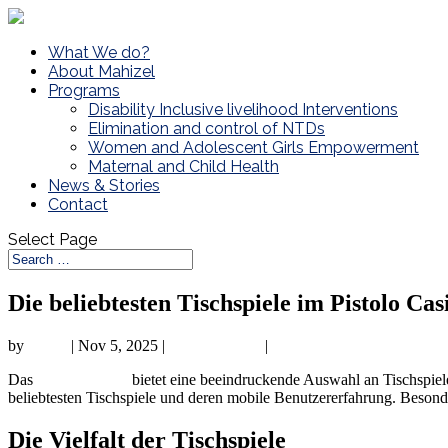
What We do?
About Mahizel
Programs
Disability Inclusive livelihood Interventions
Elimination and control of NTDs
Women and Adolescent Girls Empowerment
Maternal and Child Health
News & Stories
Contact
Select Page
Die beliebtesten Tischspiele im Pistolo Cas
by
admin
|
Nov 5, 2025
|
Uncategorized
|
0 comments
Das
Pistolo Casino
bietet eine beeindruckende Auswahl an Tischspielen
beliebtesten Tischspiele und deren mobile Benutzererfahrung. Besonde
Die Vielfalt der Tischspiele