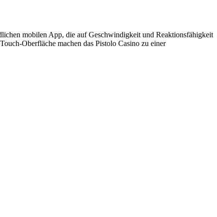
undlichen mobilen App, die auf Geschwindigkeit und Reaktionsfähigkeit
ie Touch-Oberfläche machen das Pistolo Casino zu einer