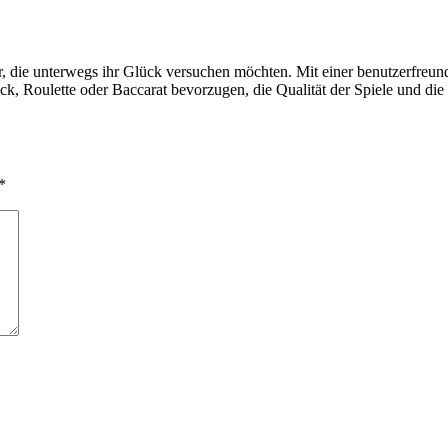
ieler, die unterwegs ihr Glück versuchen möchten. Mit einer benutzerfre
jack, Roulette oder Baccarat bevorzugen, die Qualität der Spiele und d
*