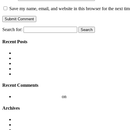
Save my name, email, and website in this browser for the next ti
Search for:
Recent Posts
The Online review: player reputation, pros, cons and what beg
Sky Bonusse und Aktionen in DE: Wert, Bedingungen und typis
Boomerang AU: Best Games and Slots, with PayID, Crypto, an
Jet Customer Support and Service Quality: A Beginner-Friendl
Explorando el Mundo del iGaming: Tendencias y Oportunidad
Recent Comments
A WordPress Commenter
on
Hello world!
Archives
August 2026
July 2026
June 2026