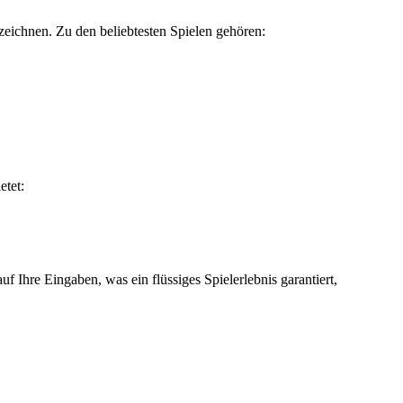
zeichnen. Zu den beliebtesten Spielen gehören:
etet:
uf Ihre Eingaben, was ein flüssiges Spielerlebnis garantiert,