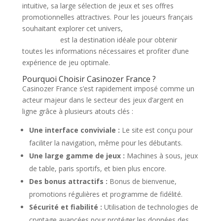
intuitive, sa large sélection de jeux et ses offres
promotionnelles attractives. Pour les joueurs français
souhaitant explorer cet univers,
https://casinozer-
france.app/
est la destination idéale pour obtenir
toutes les informations nécessaires et profiter d’une
expérience de jeu optimale.
Pourquoi Choisir Casinozer France ?
Casinozer France s’est rapidement imposé comme un
acteur majeur dans le secteur des jeux d’argent en
ligne grâce à plusieurs atouts clés :
Une interface conviviale :
Le site est conçu pour
faciliter la navigation, même pour les débutants.
Une large gamme de jeux :
Machines à sous, jeux
de table, paris sportifs, et bien plus encore.
Des bonus attractifs :
Bonus de bienvenue,
promotions régulières et programme de fidélité.
Sécurité et fiabilité :
Utilisation de technologies de
cryptage avancées pour protéger les données des