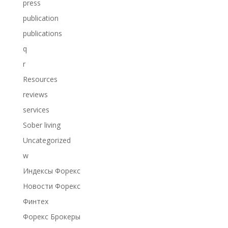
press
publication
publications
q
r
Resources
reviews
services
Sober living
Uncategorized
w
Индексы Форекс
Новости Форекс
Финтех
Форекс Брокеры