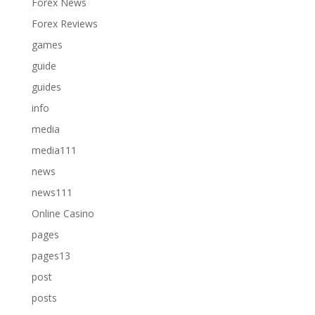
Forex News
Forex Reviews
games
guide
guides
info
media
media111
news
news111
Online Casino
pages
pages13
post
posts