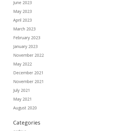
June 2023
May 2023
April 2023
March 2023
February 2023
January 2023
November 2022
May 2022
December 2021
November 2021
July 2021
May 2021
August 2020
Categories