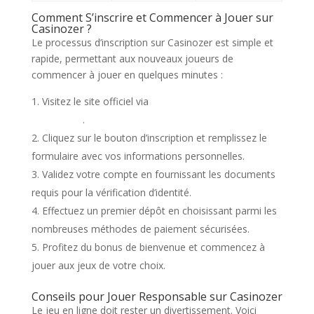
Comment S’inscrire et Commencer à Jouer sur
Casinozer ?
Le processus d’inscription sur Casinozer est simple et
rapide, permettant aux nouveaux joueurs de
commencer à jouer en quelques minutes :
Visitez le site officiel via
https://casinozer-
france.app/
.
Cliquez sur le bouton d’inscription et remplissez le
formulaire avec vos informations personnelles.
Validez votre compte en fournissant les documents
requis pour la vérification d’identité.
Effectuez un premier dépôt en choisissant parmi les
nombreuses méthodes de paiement sécurisées.
Profitez du bonus de bienvenue et commencez à
jouer aux jeux de votre choix.
Conseils pour Jouer Responsable sur Casinozer
Le jeu en ligne doit rester un divertissement. Voici