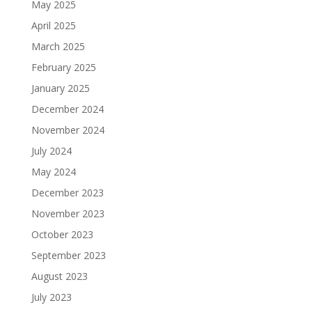
May 2025
April 2025
March 2025
February 2025
January 2025
December 2024
November 2024
July 2024
May 2024
December 2023
November 2023
October 2023
September 2023
August 2023
July 2023