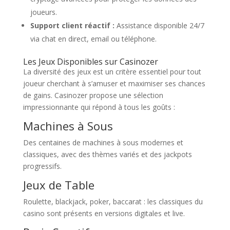
joueurs.
Support client réactif :
Assistance disponible 24/7
via chat en direct, email ou téléphone.
Les Jeux Disponibles sur Casinozer
La diversité des jeux est un critère essentiel pour tout
joueur cherchant à s’amuser et maximiser ses chances
de gains. Casinozer propose une sélection
impressionnante qui répond à tous les goûts :
Machines à Sous
Des centaines de machines à sous modernes et
classiques, avec des thèmes variés et des jackpots
progressifs.
Jeux de Table
Roulette, blackjack, poker, baccarat : les classiques du
casino sont présents en versions digitales et live.